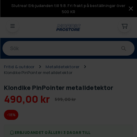
Slutrea! Erbjudanden till 9.8. Fri frakt på beställningar över
500 KR
Produkter
Fritid & outdoor
Metalldetektorer
Klondike PinPointer metalldetektor
Klondike PinPointer metalldetektor
490,00 kr
599,00 kr
-18%
ERBJUDANDET GÄLLER I 3 DAGAR TILL