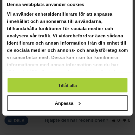
SKRIV EN RECENSION
Denna webbplats använder cookies
Vi använder enhetsidentifierare för att anpassa
STÄLL EN FRÅGA
innehållet och annonserna till användarna,
tillhandahålla funktioner för sociala medier och
Recensioner
Frågor
analysera vår trafik. Vi vidarebefordrar även sådana
identifierare och annan information från din enhet till
de sociala medier och annons- och analysföretag som
vi samarbetar med. Dessa kan i sin tur kombinera
informationen med annan information som du har
10-05-2025
Anonymous
A
tillhandahållit eller som de har samlat in när du har
använt deras tjänster.
PinPointer metalldetektor
Tillåt alla
Bra och lättanvänd. Fungerar exakt för att hitta metaller i 
en skopa jord som har grävts upp från marken.
Anpassa
Klondike PinPointer metalldetektor
Hjälpte den här recensionen?
0
0
DELA