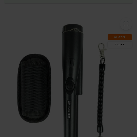
SLUT­REA
TILL 9.8.