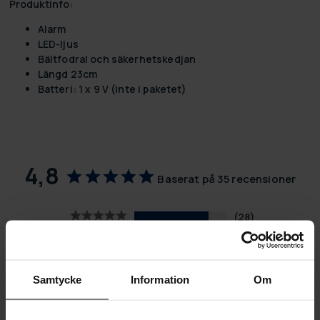
Produktinfo:
Alarm
LED-ljus
Bältfodral och säkerhetskedjan
Längd 23cm
Batteri: 1 x 9 V (inte i paketet)
4,8
Baserat på 35 recensioner
28
7
0
0
Samtycke
Information
Om
0