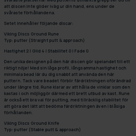
att discen inte glider iväg ur din hand, ens under de
svåraste förhållandena.
Setet innehåller följande discar:
Viking Discs Ground Rune
Typ: putter (Straight putt & approach)
Hastighet 2 | Glid 4 | Stabilitet 0 | Fade 0
Den unika designen på den här discen gör spelandet till ett
riktigt nöje! Med sin låga profil, långsamma hastighet och
minimala bead lär du dig snabbt att använda den här
puttern. Tack vare beadet förblir färdriktningen oförändrad
under längre tid. Rune klarar av att hålla de vinklar som den
kastas i och möjliggör därmed ett brett utbud av kast. Rune
är också ett bra val för putting, med tillräcklig stabilitet för
att göra det lätt att bedöma färdriktningen även i blåsiga
förhållanden.
Viking Discs Ground Knife
Typ: putter (Stable putt & approach)