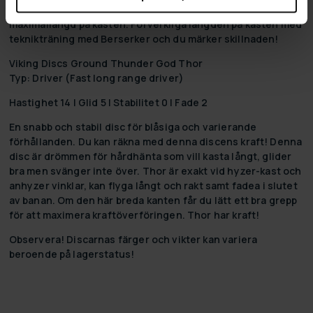
slutet. Med disken lyckas även hyzerflip-kast för att nå
maximallängd på kasten. Förverkliga längden på kasten med
teknikträning med Berserker och du märker skillnaden!
Viking Discs Ground Thunder God Thor
Typ: Driver (Fast long range driver)
Hastighet 14 | Glid 5 | Stabilitet 0 | Fade 2
En snabb och stabil disc för blåsiga och varierande
förhållanden. Du kan räkna med denna discens kraft! Denna
disc är drömmen för hårdhänta som vill kasta långt, glider
bra men svänger inte över. Thor är exakt vid hyzer-kast och
anhyzer vinklar, kan flyga långt och rakt samt fadea i slutet
av banan. Om den här breda kanten får du lätt ett bra grepp
för att maximera kraftöverföringen. Thor har kraft!
Observera! Discarnas färger och vikter kan variera
beroende på lagerstatus!