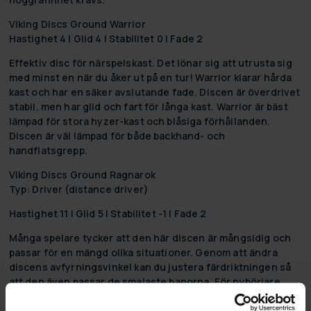
Viking Discs Ground Warrior
Hastighet 4 | Glid 4 | Stabilitet 0 | Fade 2
Effektiv disc för närspelskast. Det lönar sig att utrusta sig
med minst en när du åker ut på en tur! Warrior klarar hårda
kast och har en säker avslutande fade. Discen är överdrivet
stabil, men har glid och fart för långa kast. Warrior är bäst
lämpad för stora hyzer-kast och blåsiga förhållanden.
Discen är väl lämpad för både backhand- och
handflatsgrepp.
Viking Discs Ground Ragnarok
Typ: Driver (distance driver)
Hastighet 11 | Glid 5 | Stabilitet -1 | Fade 2
Många spelare tycker att den här discen är mångsidig och
passar för en mängd olika situationer. Genom att ändra
discens avfyrningsvinkel kan du justera färdriktningen så
att den även passar de smalaste banorna. För nybörjare
passar den här för att få så långa kast som möjligt. Ragnarok
är en bred driver med bra grepp. Ett utmärkt val som din