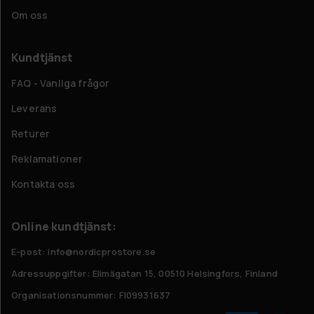
Om oss
Kundtjänst
FAQ - Vanliga frågor
Leverans
Returer
Reklamationer
Kontakta oss
Online kundtjänst:
E-post: info@nordicprostore.se
Adressuppgifter:
Elimägatan 15, 00510 Helsingfors, Finland
Organisationsnummer:
FI09931637