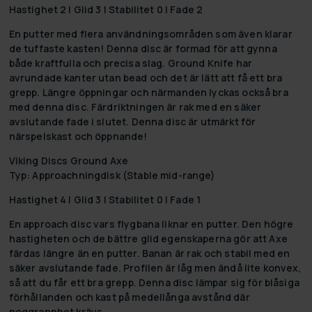
Hastighet 2 | Glid 3 | Stabilitet 0 | Fade 2
En putter med flera användningsområden som även klarar
de tuffaste kasten! Denna disc är formad för att gynna
både kraftfulla och precisa slag. Ground Knife har
avrundade kanter utan bead och det är lätt att få ett bra
grepp. Längre öppningar och närmanden lyckas också bra
med denna disc. Färdriktningen är rak med en säker
avslutande fade i slutet. Denna disc är utmärkt för
närspelskast och öppnande!
Viking Discs Ground Axe
Typ: Approachningdisk (Stable mid-range)
Hastighet 4 | Glid 3 | Stabilitet 0 | Fade 1
En approach disc vars flygbana liknar en putter. Den högre
hastigheten och de bättre glid egenskaperna gör att Axe
färdas längre än en putter. Banan är rak och stabil med en
säker avslutande fade. Profilen är låg men ändå lite konvex,
så att du får ett bra grepp. Denna disc lämpar sig för blåsiga
förhållanden och kast på medellånga avstånd där
noggrannhet krävs.