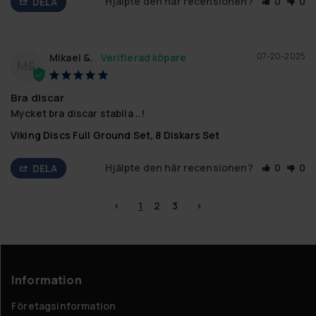
Hjälpte den här recensionen?
0
0
DELA
07-20-2025
Mikael &.
M&
Bra discar
Mycket bra discar stabila ..!
Viking Discs Full Ground Set, 8 Diskars Set
Hjälpte den här recensionen?
0
0
DELA
<
1
2
3
>
Information
Företagsinformation