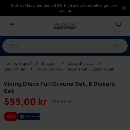
Slutrea! Erbjudanden till 9.8. Fri frakt på beställningar över
500 KR
Produkter
Träning & sport
Discgolf
Discgolf discar
Discgolf Set
Viking Discs Full Ground Set, 8 Diskars Set
Viking Discs Full Ground Set, 8 Diskars
Set
599,00 kr
799,00 kr
-25%
GRA­TIS LE­VE­RANS