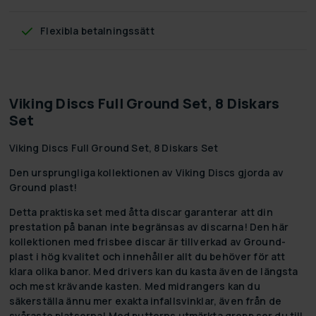
Flexibla betalningssätt
Viking Discs Full Ground Set, 8 Diskars
Set
Viking Discs Full Ground Set, 8 Diskars Set
Den ursprungliga kollektionen av Viking Discs gjorda av
Ground plast!
Detta praktiska set med åtta discar garanterar att din
prestation på banan inte begränsas av discarna! Den här
kollektionen med frisbee discar är tillverkad av Ground-
plast i hög kvalitet och innehåller allt du behöver för att
klara olika banor. Med drivers kan du kasta även de längsta
och mest krävande kasten. Med midrangers kan du
säkerställa ännu mer exakta infallsvinklar, även från de
svåraste platserna! Med putterns utmärkta grepp ser du till