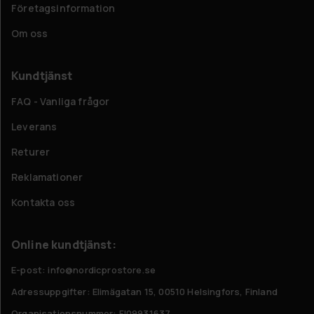
Företagsinformation
Om oss
Kundtjänst
FAQ - Vanliga frågor
Leverans
Returer
Reklamationer
Kontakta oss
Online kundtjänst:
E-post: info@nordicprostore.se
Adressuppgifter:
Elimägatan 15, 00510 Helsingfors, Finland
Organisationsnummer:
FI09931637