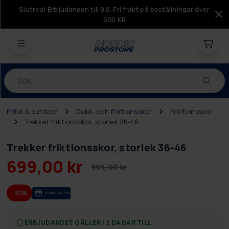
Slutrea! Erbjudanden till 9.8. Fri frakt på beställningar över
500 KR
Produkter
Fritid & outdoor
Dubb- och friktionsskor
Friktionsskor
Trekker friktionsskor, storlek 36-46
Trekker friktionsskor, storlek 36-46
699,00 kr
999,00 kr
-30%
GRA­TIS LE­VE­RANS
ERBJUDANDET GÄLLER I 2 DAGAR TILL