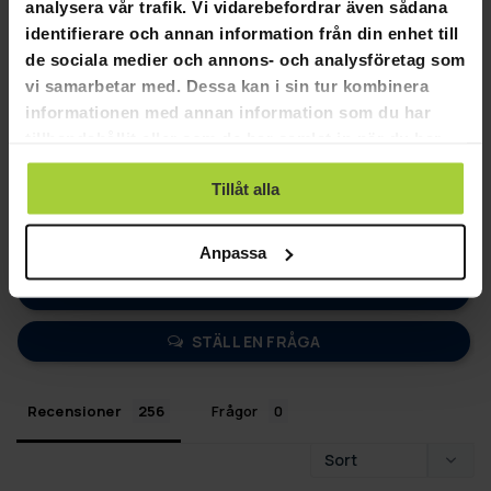
analysera vår trafik. Vi vidarebefordrar även sådana
identifierare och annan information från din enhet till
4,8
de sociala medier och annons- och analysföretag som
Baserat på 256 recensioner
vi samarbetar med. Dessa kan i sin tur kombinera
informationen med annan information som du har
213
tillhandahållit eller som de har samlat in när du har
37
använt deras tjänster.
6
Tillåt alla
0
0
Anpassa
SKRIV EN RECENSION
STÄLL EN FRÅGA
Recensioner
Frågor