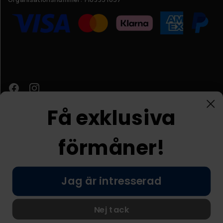
Få exklusiva
förmåner!
Kundtjänst
Jag är intresserad
© Nordic Prostore 2026
Allmänna villkor
Integritetspolicy
Nej tack