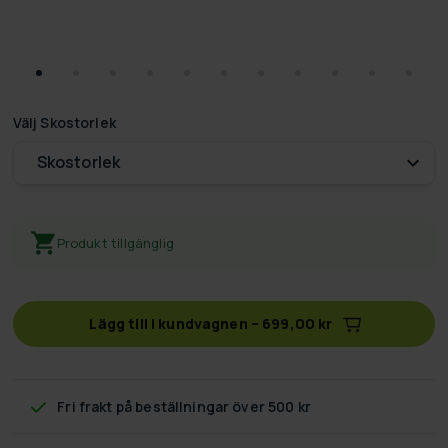
Välj
Skostorlek
Skostorlek
Produkt tillgänglig
Lägg till i kundvagnen
–
699,00 kr
Fri frakt
på beställningar över 500 kr