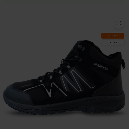
SLUT­REA
TILL 9.8.