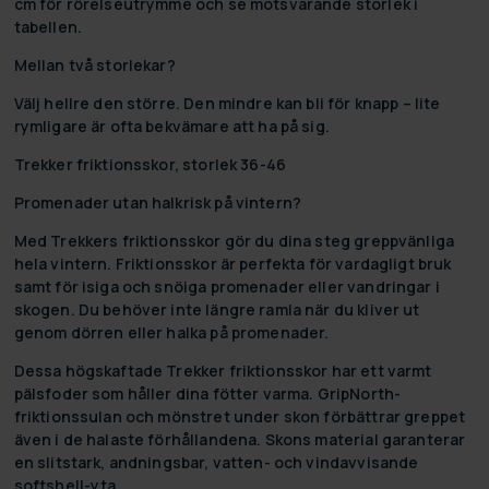
cm för rörelseutrymme och se motsvarande storlek i
tabellen.
Mellan två storlekar?
Välj hellre den större. Den mindre kan bli för knapp – lite
rymligare är ofta bekvämare att ha på sig.
Trekker friktionsskor, storlek 36-46
Promenader utan halkrisk på vintern?
Med Trekkers friktionsskor gör du dina steg greppvänliga
hela vintern. Friktionsskor är perfekta för vardagligt bruk
samt för isiga och snöiga promenader eller vandringar i
skogen. Du behöver inte längre ramla när du kliver ut
genom dörren eller halka på promenader.
Dessa högskaftade Trekker friktionsskor har ett varmt
pälsfoder som håller dina fötter varma. GripNorth-
friktionssulan och mönstret under skon förbättrar greppet
även i de halaste förhållandena. Skons material garanterar
en slitstark, andningsbar, vatten- och vindavvisande
softshell-yta.