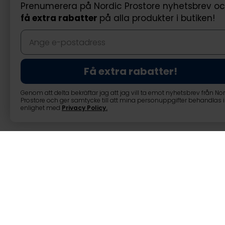
Prenumerera på Nordic Prostore nyhetsbrev o
få extra rabatter
på alla produkter i butiken!
Få extra rabatter!
Genom att delta bekräftar jag att jag vill ta emot nyhetsbrev från No
Prostore och ger samtycke till att mina personuppgifter behandlas i
enlighet med
Privacy Policy
.
Lykke Duschfilte
Lykke Duschfilter, svart
Lykke duschfilter är utformat 