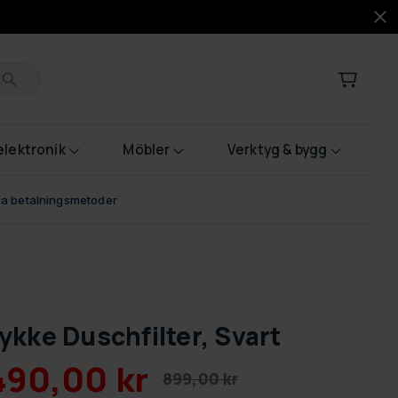
lektronik
Möbler
Verktyg & bygg
bla betalningsmetoder
ykke Duschfilter, Svart
490,00 kr
899,00 kr