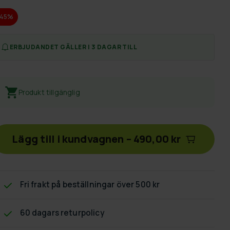
-45%
ERBJUDANDET GÄLLER I 3 DAGAR TILL
Produkt tillgänglig
Lägg till i kundvagnen
–
490,00 kr
Fri frakt
på beställningar över 500 kr
60 dagars returpolicy