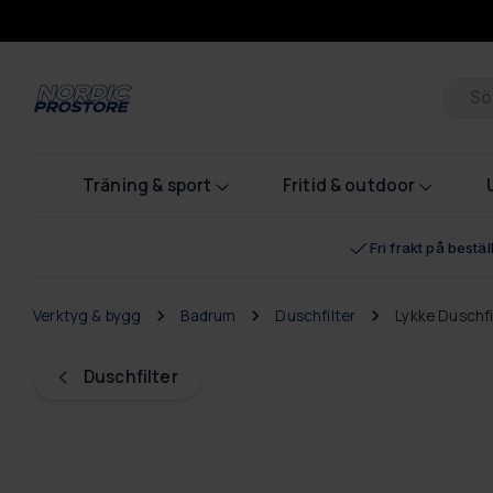
Pr
Träning & sport
Fritid & outdoor
Fri frakt på bestä
Verktyg & bygg
Badrum
Duschfilter
Lykke Duschfi
Duschfilter