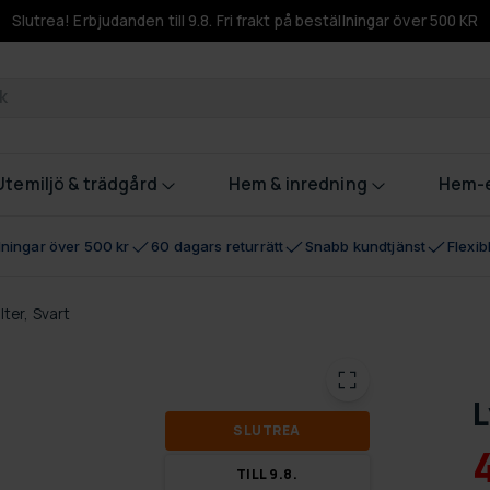
Slutrea! Erbjudanden till 9.8. Fri frakt på beställningar över 500 KR
odukter
Utemiljö & trädgård
Hem & inredning
Hem-e
llningar över 500 kr
60 dagars returrätt
Snabb kundtjänst
Flexi
lter, Svart
L
SLUT­REA
TILL 9.8.