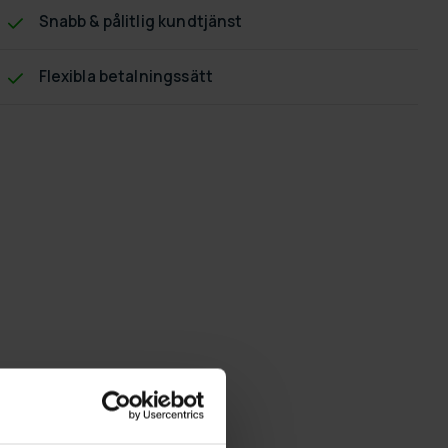
Snabb & pålitlig kundtjänst
Flexibla betalningssätt