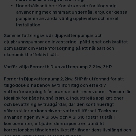
Underhållssnålhet:
Konstruerade för långvarig
användning med minimalt underhåll, erbjuder dessa
pumpar en användarvänlig upplevelse och enkel
installation.
Sammanfattningsvis är djupvattenpumpar och
djupbrunnspumpar en investering i pålitlighet och kvalitet
som säkrar din vattenförsörjning på ett hållbart och
ekonomiskt effektivt sätt.
Varför välja Fornorth Djupvattenpump 2,2kw, 3HP
Fornorth Djupvattenpump 2,2kw, 3HP är utformad för att
tillgodose dina behov av tillförlitlig och effektiv
vattenförsörjning från brunnar och reservoarer. Pumpen är
idealisk för både hushållsbruk, industriella applikationer
och bevattning av trädgårdar, där den kontinuerligt
säkerställer en konsekvent vattentillförsel. Tack vare
användningen av AISI 304 och AISI 316 rostfritt stål i
komponenter, erbjuder denna pump en utmärkt
korrosionsbeständighet vilket förlänger dess livslängd och