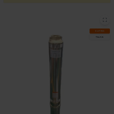
SLUT­REA
TILL 9.8.