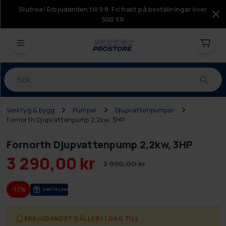
Slutrea! Erbjudanden till 9.8. Fri frakt på beställningar över
500 KR
Produkter
Verktyg & bygg
Pumpar
Djupvattenpumpar
Fornorth Djupvattenpump 2,2kw, 3HP
Fornorth Djupvattenpump 2,2kw, 3HP
3 290,00 kr
3 990,00 kr
-17%
GRA­TIS LE­VE­RANS
ERBJUDANDET GÄLLER I 1 DAG TILL