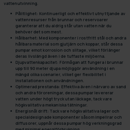
vattenutvinning.
Pålitlighet:
Kontinuerligt och effektivt utnyttjande av
vattenresurser från brunnar och reservoarer
garanterar att du aldrig står utan vatten när du
behöver det som mest.
Hållbarhet:
Med komponenter i rostfritt stål och andra
hållbara material som gjutjärn och koppar, står dessa
pumpar emot korrosion och slitage, vilket förlänger
deras livslängd även i de tuffaste miljöerna.
Djupvattenkapacitet:
Förmågan att fungera i brunnar
upp till 90 meter djupa möjliggör användning i en
mängd olika scenarier, vilket ger flexibilitet i
installationen och användningen.
Optimerad prestanda:
Effektiva även i närvaro av sand
och andra föroreningar, dessa pumpar levererar
vatten under högt tryck utan läckage, tack vare
högkvalitativa mekaniska tätningar.
Energisnål drift:
Tack vare högkvalitativa lager och
specialdesignade komponenter såsom impellrar och
diffusorer, uppnår dessa pumpar hög verkningsgrad
med minimal energiförbrukning.