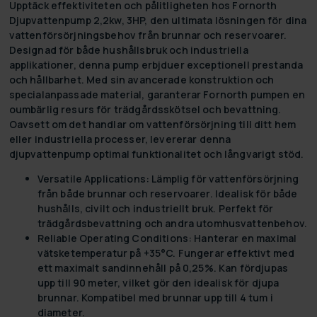
Upptäck effektiviteten och pålitligheten hos Fornorth
Djupvattenpump 2,2kw, 3HP, den ultimata lösningen för dina
vattenförsörjningsbehov från brunnar och reservoarer.
Designad för både hushållsbruk och industriella
applikationer, denna pump erbjduer exceptionell prestanda
och hållbarhet. Med sin avancerade konstruktion och
specialanpassade material, garanterar Fornorth pumpen en
oumbärlig resurs för trädgårdsskötsel och bevattning.
Oavsett om det handlar om vattenförsörjning till ditt hem
eller industriella processer, levererar denna
djupvattenpump optimal funktionalitet och långvarigt stöd.
Versatile Applications:
Lämplig för vattenförsörjning
från både brunnar och reservoarer. Idealisk för både
hushålls, civilt och industriellt bruk. Perfekt för
trädgårdsbevattning och andra utomhusvattenbehov.
Reliable Operating Conditions:
Hanterar en maximal
vätsketemperatur på +35°C. Fungerar effektivt med
ett maximalt sandinnehåll på 0,25%. Kan fördjupas
upp till 90 meter, vilket gör den idealisk för djupa
brunnar. Kompatibel med brunnar upp till 4 tum i
diameter.