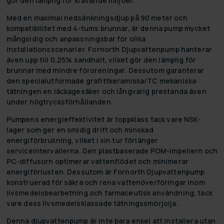
gör den lämplig för krävande miljöer.
Med en maximal nedsänkningsdjup på 90 meter och
kompatibilitet med 4-tums brunnar, är denna pump mycket
mångsidig och anpassningsbar för olika
installationsscenarier. Fornorth Djupvattenpump hanterar
även upp till 0,25% sandhalt, vilket gör den lämplig för
brunnar med mindre föroreningar. Dessutom garanterar
den specialutformade grafittkeramiska/TC mekaniska
tätningen en läckagesäker och långvarig prestanda även
under högtrycksförhållanden.
Pumpens energieffektivitet är toppklass tack vare NSK-
lager som ger en smidig drift och minskad
energiförbrukning, vilket i sin tur förlänger
serviceintervallerna. Den plastbaserade POM-impellern och
PC-diffusorn optimerar vattenflödet och minimerar
energiförlusten. Dessutom är Fornorth Djupvattenpump
konstruerad för säkra och rena vattenöverföringar inom
livsmedelsbearbetning och farmaceutisk användning, tack
vare dess livsmedelsklassade tätningssmörjolja.
Denna djupvattenpump är inte bara enkel att installera utan