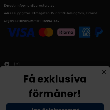
E-post: info@nordicprostore.se
Adressuppgifter:
Elimägatan 15, 00510 Helsingfors, Finland
Organisationsnummer:
FI09931637
Få exklusiva
förmåner!
Kundtjänst
© Nordic Prostore 2026