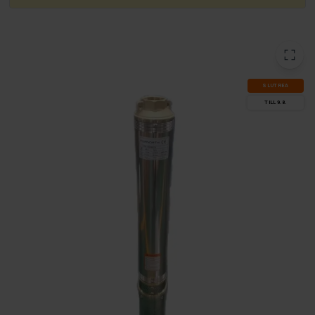
SLUT­REA
TILL 9.8.