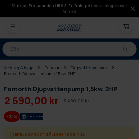
Slutrea! Erbjudanden till 9.8. Fri frakt på beställningar över
500 KR
Produkter
Verktyg & bygg
Pumpar
Djupvattenpumpar
Fornorth Djupvattenpump 1,5kw, 2HP
Fornorth Djupvattenpump 1,5kw, 2HP
2 690,00 kr
3 490,00 kr
-22%
GRA­TIS LE­VE­RANS
ERBJUDANDET GÄLLER I 1 DAG TILL