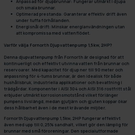
Anpassad för djupbrunnar:
Fungerar utmärkt i djupa
och smala brunnar.
Optimerad prestanda:
Garanterar effektiv drift även
under tuffa förhållanden.
Energisnål drift:
Minskar energianvändningen utan
att kompromissa med vattenflödet.
Varför välja Fornorth Djupvattenpump 1,5kw, 2HP?
Denna djupvattenpump från Fornorth är designad för att
kontinuerligt och effektivt utvinna vatten från brunnar och
reservoarer. Med kapacitet för djup ner till 90 meter och
anpassning för 4-tums brunnar, är den idealisk för både
hushållsbruk, industriella applikationer och bevattning i
trädgårdar. Komponenter i AISI 304 och AISI 316 rostfritt stål
erbjuder utmärkt korrosionsmotstånd vilket förlänger
pumpens livslängd, medan gjutjärn och gjuten koppar ökar
dess hållbarhet även i de mest krävande miljöer.
Fornorth Djupvattenpump 1,5kw, 2HP fungerar effektivt
även med upp till 0,25% sandhalt, vilket gör den lämplig för
brunnar med små föroreningar. Den specialutformade