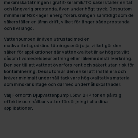
mekaniska tätningen i grafit-keramik/TC säkerställer en tät
och långvarig prestanda, även under högt tryck. Dessutom
minimerar NSK-lager energiförbrukningen samtidigt som de
säkerställer en jämn drift, vilket förlänger både prestanda
och livslängd.
Vattenpumpen är även utrustad med en
matkvalitetsgodkänd tätningssmörjolja, vilket gör den
säker för applikationer där vattenkvalitet är av högsta vikt,
såsom livsmedelsbearbetning eller läkemedelstillverkning.
Den ser till att vattnet överförs rent och säkert utan risk för
kontaminering. Dessutom är den enkel att installera och
kräver minimalt underhåll tack vare högkvalitativa material
som minskar slitage och därmed underhållskostnader.
Välj Fornorth Djupvattenpump 1,5kw, 2HP för en pålitlig,
effektiv och hållbar vattenförsörjning i alla dina
applikationer.