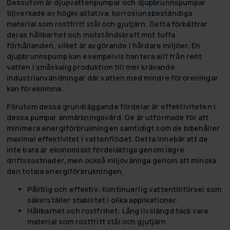
Dessutom är djupvattenpumpar och djupbrunnspumpar
tillverkade av högkvalitativa, korrosionsbeständiga
material som rostfritt stål och gjutjärn. Detta förbättrar
deras hållbarhet och motståndskraft mot tuffa
förhållanden, vilket är avgörande i hårdare miljöer. En
djupbrunnspump kan exempelvis hantera allt från rent
vatten i småskalig produktion till mer krävande
industrianvändningar där vatten med mindre föroreningar
kan förekomma.
Förutom dessa grundläggande fördelar är effektiviteten i
dessa pumpar anmärkningsvärd. De är utformade för att
minimera energiförbrukningen samtidigt som de bibehåller
maximal effektivitet i vattenflödet. Detta innebär att de
inte bara är ekonomiskt fördelaktiga genom lägre
driftskostnader, men också miljövänliga genom att minska
den totala energiförbrukningen.
Pålitlig och effektiv:
Kontinuerlig vattentillförsel som
säkerställer stabilitet i olika applikationer.
Hållbarhet och rostfrihet:
Lång livslängd tack vare
material som rostfritt stål och gjutjärn.