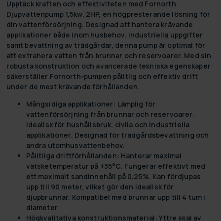
Upptäck kraften och effektiviteten med Fornorth
Djupvattenpump 1,5kw, 2HP, en högpresterande lösning för
din vattenförsörjning. Designad att hantera krävande
applikationer både inom husbehov, industriella uppgifter
samt bevattning av trädgårdar, denna pump är optimal för
att extrahera vatten från brunnar och reservoarer. Med sin
robusta konstruktion och avancerade tekniska egenskaper
säkerställer Fornorth-pumpen pålitlig och effektiv drift
under de mest krävande förhållanden.
Mångsidiga applikationer:
Lämplig för
vattenförsörjning från brunnar och reservoarer.
Idealisk för hushållsbruk, civila och industriella
applikationer. Designad för trädgårdsbevattning och
andra utomhusvattenbehov.
Pålitliga driftförhållanden:
Hanterar maximal
vätsketemperatur på +35°C. Fungerar effektivt med
ett maximalt sandinnehåll på 0,25%. Kan fördjupas
upp till 90 meter, vilket gör den idealisk för
djupbrunnar. Kompatibel med brunnar upp till 4 tum i
diameter.
Högkvalitativa konstruktionsmaterial:
Yttre skal av