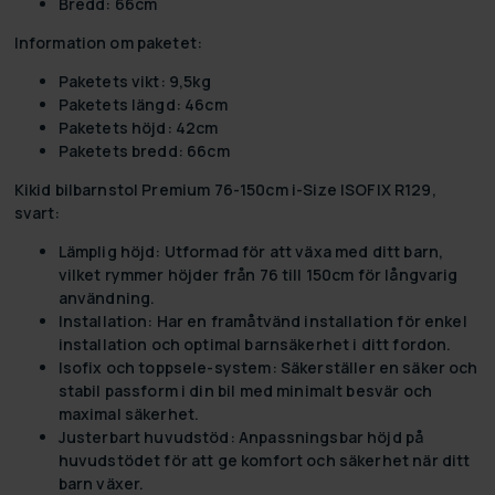
Bredd:
66cm
Information om paketet:
Paketets vikt:
9,5kg
Paketets längd:
46cm
Paketets höjd:
42cm
Paketets bredd:
66cm
Kikid bilbarnstol Premium 76-150cm i-Size ISOFIX R129,
svart:
Lämplig höjd:
Utformad för att växa med ditt barn,
vilket rymmer höjder från 76 till 150cm för långvarig
användning.
Installation:
Har en framåtvänd installation för enkel
installation och optimal barnsäkerhet i ditt fordon.
Isofix och toppsele-system:
Säkerställer en säker och
stabil passform i din bil med minimalt besvär och
maximal säkerhet.
Justerbart huvudstöd:
Anpassningsbar höjd på
huvudstödet för att ge komfort och säkerhet när ditt
barn växer.