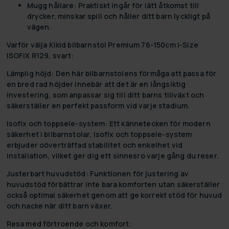
Mugg hållare:
Praktiskt ingår för lätt åtkomst till
drycker, minskar spill och håller ditt barn lyckligt på
vägen.
Varför välja Kikid bilbarnstol Premium 76-150cm i-Size
ISOFIX R129, svart:
Lämplig höjd:
Den här bilbarnstolens förmåga att passa för
en bred rad höjder innebär att det är en långsiktig
investering, som anpassar sig till ditt barns tillväxt och
säkerställer en perfekt passform vid varje stadium.
Isofix och toppsele-system:
Ett kännetecken för modern
säkerhet i bilbarnstolar, Isofix och toppsele-system
erbjuder oöverträffad stabilitet och enkelhet vid
installation, vilket ger dig ett sinnesro varje gång du reser.
Justerbart huvudstöd:
Funktionen för justering av
huvudstöd förbättrar inte bara komforten utan säkerställer
också optimal säkerhet genom att ge korrekt stöd för huvud
och nacke när ditt barn växer.
Resa med förtroende och komfort: