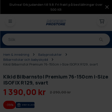
Slutrea! Erbjudanden till 9.8. Fri frakt på beställningar över
500 KR
Produkter
Hem & inredning
Babyprodukter
Bilbarnstolar och babyskydd
Kikid Bilbarnstol Premium 76-150cm i-Size ISOFIX R129, svart
Kikid Bilbarnstol Premium 76-150cm i-Size
ISOFIX R129, svart
1 390,00 kr
2 290,00 kr
-39%
GRA­TIS LE­VE­RANS