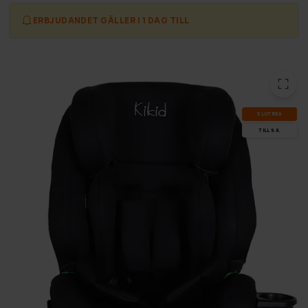
ERBJUDANDET GÄLLER I 1 DAG TILL
SLUT­REA
TILL 9.8.