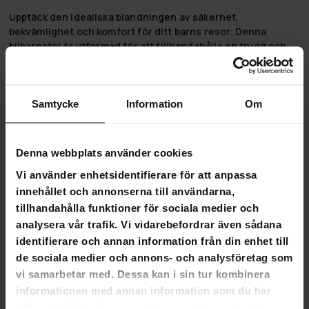
Upptäck den idealiska blandningen av säkerhet,
bekvämlighet och komfort för ditt barns resor. Denna
bilbarnstol är utformad för att tillhandahålla en trygg och
trevlig resa, vilket säkerställer både din sinnesro och ditt
barns lycka.
Kikid - Om varumärket:
Samtycke
Information
Om
Hos Kikid är vårt åtagande att säkerställa största möjliga
säkerhet och komfort för ditt barn. Våra produkter är
resultatet av omfattande forskning och innovation,
Denna webbplats använder cookies
utformade för att uppfylla de högsta kvalitets- och
Vi använder enhetsidentifierare för att anpassa
säkerhetsstandarderna. Kikid är inte bara ett varumärke;
innehållet och annonserna till användarna,
det är ett löfte om att tillhandahålla pålitliga och trovärdiga
tillhandahålla funktioner för sociala medier och
lösningar för föräldrar som kräver det bästa för sina barn.
analysera vår trafik. Vi vidarebefordrar även sådana
identifierare och annan information från din enhet till
de sociala medier och annons- och analysföretag som
vi samarbetar med. Dessa kan i sin tur kombinera
4,8
informationen med annan information som du har
Baserat på 8 recensioner
tillhandahållit eller som de har samlat in när du har