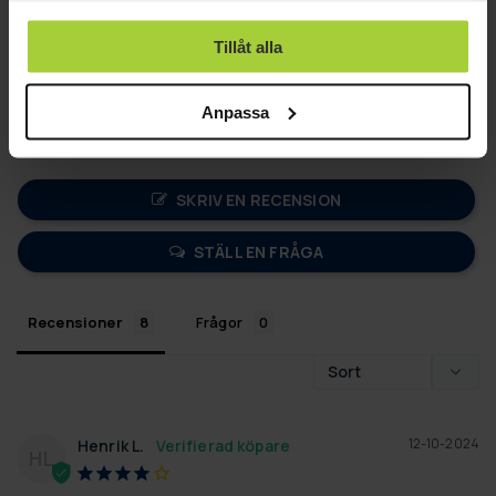
använt deras tjänster.
6
Tillåt alla
2
0
Anpassa
0
0
SKRIV EN RECENSION
STÄLL EN FRÅGA
Recensioner
Frågor
12-10-2024
Henrik L.
HL