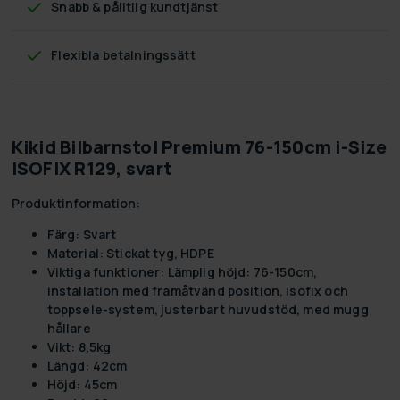
Snabb & pålitlig kundtjänst
Flexibla betalningssätt
Kikid Bilbarnstol Premium 76-150cm i-Size
ISOFIX R129, svart
Produktinformation:
Färg:
Svart
Material:
Stickat tyg, HDPE
Viktiga funktioner:
Lämplig höjd: 76-150cm,
installation med framåtvänd position, isofix och
toppsele-system, justerbart huvudstöd, med mugg
hållare
Vikt:
8,5kg
Längd:
42cm
Höjd:
45cm