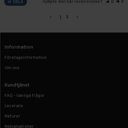
Hjälpte den här recensionen?
0
0
DELA
<
1
2
>
Information
Företagsinformation
Om oss
Kundtjänst
FAQ - Vanliga frågor
Leverans
Returer
Reklamationer