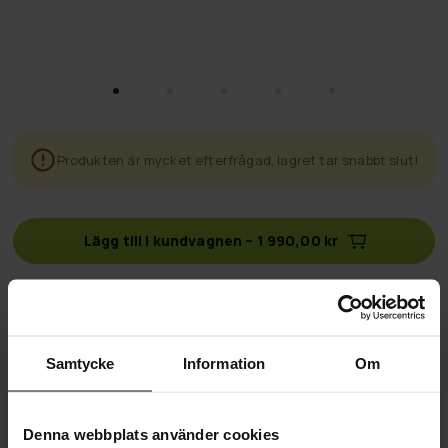
Produkten är mycket efterfrågad, lagret tar snabbt slut!
Lägg till i kundvagnen
–
1 990,00 kr
Fri frakt
på beställningar över 500 kr
Samtycke
Information
Om
60 dagars returpolicy
Snabb & pålitlig kundtjänst
Denna webbplats använder cookies