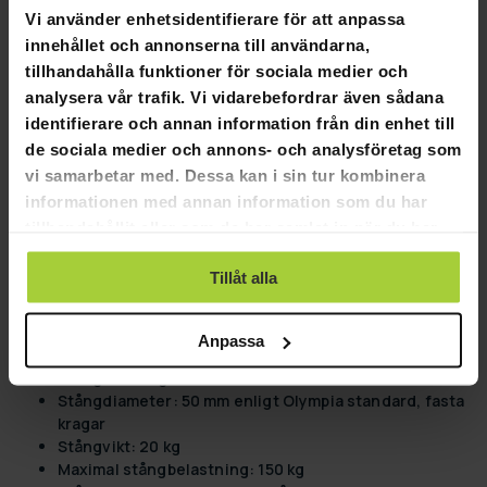
Vi använder enhetsidentifierare för att anpassa
Flexibla betalningssätt
innehållet och annonserna till användarna,
tillhandahålla funktioner för sociala medier och
analysera vår trafik. Vi vidarebefordrar även sådana
identifierare och annan information från din enhet till
Fit'n Shape Olympia skivstång 20kg
de sociala medier och annons- och analysföretag som
vi samarbetar med. Dessa kan i sin tur kombinera
Fit'n Shape Olympia skivstång 20kg
informationen med annan information som du har
tillhandahållit eller som de har samlat in när du har
Fit'n Shape Olympia skivstång är en 220 cm lång skivstång
använt deras tjänster.
med en diameter på 50 mm och fasta kragar. Stången väger
Tillåt alla
20 kg och har en maxbelastning på 150 kg. Stången kommer
med fjäderlås för att säkerställa säker träning.
Produktinformation:
Anpassa
Stångens längd: 220cm
Stångdiameter: 50 mm enligt Olympia standard, fasta
kragar
Stångvikt: 20 kg
Maximal stångbelastning: 150 kg