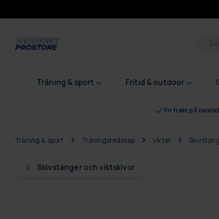
Pr
Träning & sport
Fritid & outdoor
Fri frakt på bestä
Träning & sport
Träningsredskap
Vikter
Skivstäng
Skivstänger och viktskivor