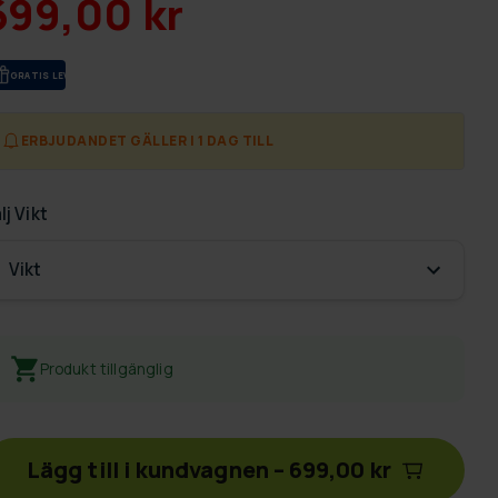
699,00 kr
GRA­TIS LE­VE­RANS
ERBJUDANDET GÄLLER I 1 DAG TILL
lj
Vikt
Vikt
Produkt tillgänglig
Lägg till i kundvagnen
–
699,00 kr