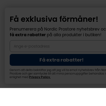
Få exklusiva förmåner!
Prenumerera på Nordic Prostore nyhetsbrev o
få extra rabatter
på alla produkter i butiken!
Få extra rabatter!
Genom att delta bekräftar jag att jag vill ta emot nyhetsbrev från No
Prostore och ger samtycke till att mina personuppgifter behandlas i
enlighet med
Privacy Policy
.