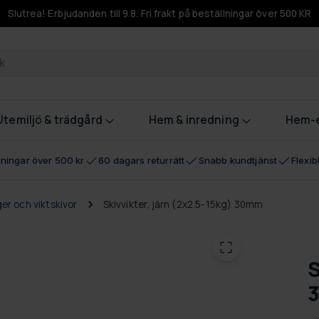
Slutrea! Erbjudanden till 9.8. Fri frakt på beställningar över 500 KR
odukter
Utemiljö & trädgård
Hem & inredning
Hem-e
llningar över 500 kr
60 dagars returrätt
Snabb kundtjänst
Flexi
er och viktskivor
Skivvikter, järn (2x2.5-15kg) 30mm
S