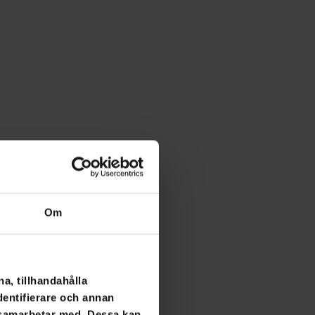
Om
a, tillhandahålla
dentifierare och annan
i samarbetar med. Dessa kan