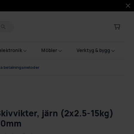
lektronik
Möbler
Verktyg & bygg
bla betalningsmetoder
kivvikter, järn (2x2.5-15kg)
30mm