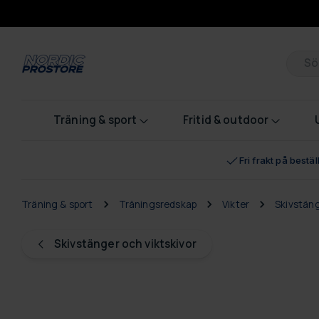
Pr
Träning & sport
Fritid & outdoor
Fri frakt på bestä
Träning & sport
Träningsredskap
Vikter
Skivstäng
Skivstänger och viktskivor