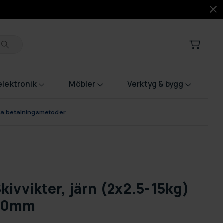
lektronik
Möbler
Verktyg & bygg
bla betalningsmetoder
kivvikter, järn (2x2.5-15kg)
50mm