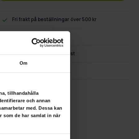
Fri frakt
på beställningar över 500 kr
60 dagars returpolicy
Snabb & pålitlig kundtjänst
Om
Flexibla betalningssätt
a, tillhandahålla
dentifierare och annan
i samarbetar med. Dessa kan
er som de har samlat in när