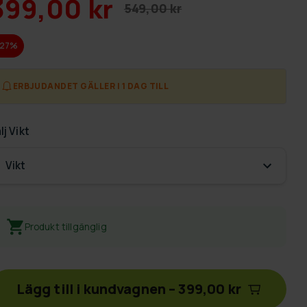
399,00 kr
549,00 kr
-27%
ERBJUDANDET GÄLLER I 1 DAG TILL
lj
Vikt
Vikt
Produkt tillgänglig
Lägg till i kundvagnen
–
399,00 kr