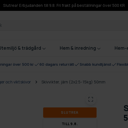
Slutrea! Erbjudanden till 9.8. Fri frakt på beställningar över 500 KR
odukter
Utemiljö & trädgård
Hem & inredning
Hem-e
llningar över 500 kr
60 dagars returrätt
Snabb kundtjänst
Flexi
er och viktskivor
Skivvikter, järn (2x2.5-15kg) 50mm
S
SLUT­REA
TILL 9.8.