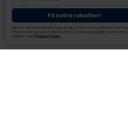
Få extra rabatter!
Genom att delta bekräftar jag att jag vill ta emot nyhetsbrev från No
Prostore och ger samtycke till att mina personuppgifter behandlas i
enlighet med
Privacy Policy
.
Skivvikter, jär
Skivvikter, järn (2 x 2,5kg - 
Järnskivvikter, som säljes i set
Väl 2 x 2,5kg, 2 x 5kg, 2 x 10kg
Vikterna är lämpliga till 50m