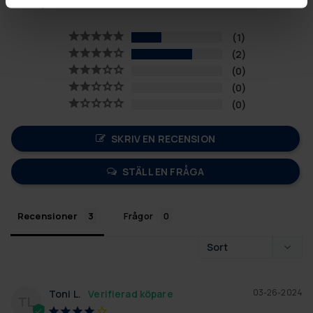
Baserat på 3 recensioner
1
2
0
0
0
SKRIV EN RECENSION
STÄLL EN FRÅGA
Recensioner
Frågor
03-26-2024
Toni L.
TL