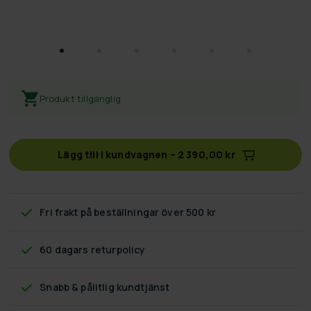
Produkt tillgänglig
Lägg till i kundvagnen
–
2 390,00 kr
Fri frakt
på beställningar över 500 kr
60 dagars returpolicy
Snabb & pålitlig kundtjänst