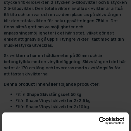
stycken 10-kilosvikter, 2 stycken 5-kilosvikter och 6 stycken
2,5-kilosvikter. Den totala vikten av alla skivvikter är alltså
65 kilo och om var och en av dem placeras på skivstången
blir den totala vikten för hela uppsättningen 75 kilo. Det
finns alltså gott om valmöjligheter och
anpassningsmöjligheter i det här setet, vilket gör det
enkelt att gradvis gå upp till tyngre vikter i takt med att din
muskelstyrka utvecklas.
Skivvikterna har en håldiameter på 30 mm och är
betongfyllda med en vinylbeläggning. Skivstången i det här
setet är 170 cm lång och levereras med skivstångslås för
att fästa skivvikterna.
Denna produkt innehåller följande produkter:
Fit`n Shape Skivstångsset 50 kg
Fit'n Shape Vinyyl skivvikter 2x2,5 kg
Fit'n Shape Vinyyl skivvikter 2x10 kg.
Produktinformation:
Fit'n Shape Vinyyl skivvikter (2x 2,5 kg och 2x 10 kg):