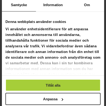
Samtycke
Information
Om
Extra vinylplatta för viktuppsättningar och biceps och
hantelstänger.
Håldiametern är 31 mm, så de är lämpliga för 30 mm
standardstänger.
Denna webbplats använder cookies
Fit`n Shape Skivstångsset 50 kg:
Vi använder enhetsidentifierare för att anpassa
innehållet och annonserna till användarna,
Plåtvikter: Vinylbelagd, betongfylld
tillhandahålla funktioner för sociala medier och
Stång: Massivt stål 10kg
analysera vår trafik. Vi vidarebefordrar även sådana
Stången är lämplig för 30 mm vikter
Stången tål vikter på 120 kg:
identifierare och annan information från din enhet till
4 x 2,5 kg tallrikvikter
de sociala medier och annons- och analysföretag som
2 x 5 kg tallrikvikter
vi samarbetar med. Dessa kan i sin tur kombinera
2 x 10 kg tallrikvikter
informationen med annan information som du har
Bar lås
tillhandahållit eller som de har samlat in när du har
Stång: ca 170cm
använt deras tjänster.
Tillåt alla
Anpassa
4,3