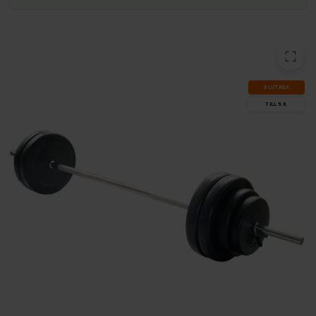
SLUT­REA
TILL 9.8.