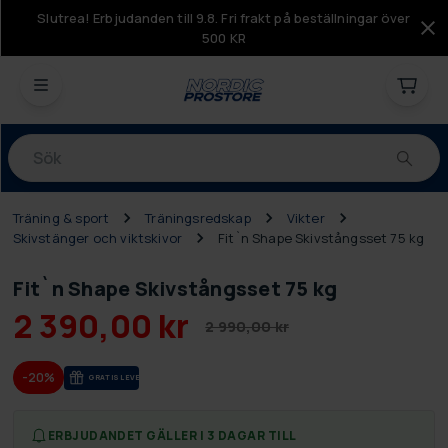
Slutrea! Erbjudanden till 9.8. Fri frakt på beställningar över
500 KR
Produkter
Träning & sport
Träningsredskap
Vikter
Skivstänger och viktskivor
Fit`n Shape Skivstångsset 75 kg
Fit`n Shape Skivstångsset 75 kg
2 390,00 kr
2 990,00 kr
-20%
GRA­TIS LE­VE­RANS
ERBJUDANDET GÄLLER I 3 DAGAR TILL