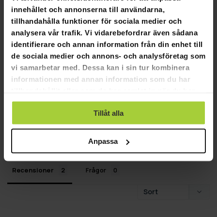
innehållet och annonserna till användarna,
4,5
Baserat på 2 recensioner
tillhandahålla funktioner för sociala medier och
analysera vår trafik. Vi vidarebefordrar även sådana
identifierare och annan information från din enhet till
1
de sociala medier och annons- och analysföretag som
1
vi samarbetar med. Dessa kan i sin tur kombinera
0
informationen med annan information som du har
0
tillhandahållit eller som de har samlat in när du har
0
använt deras tjänster.
Tillåt alla
SKRIV EN RECENSION
STÄLL EN FRÅGA
Anpassa
Recensioner
Frågor