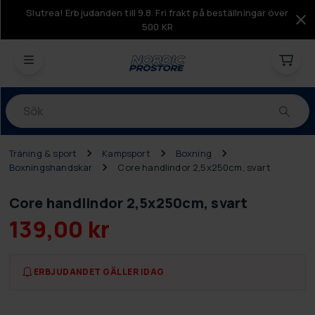
Slutrea! Erbjudanden till 9.8. Fri frakt på beställningar över
500 KR
Produkter
Träning & sport
Kampsport
Boxning
Boxningshandskar
Core handlindor 2,5x250cm, svart
Core handlindor 2,5x250cm, svart
139,00 kr
ERBJUDANDET GÄLLER IDAG