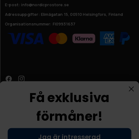
E-post: info@nordicprostore.se
Adressuppgifter:
Elimägatan 15, 00510 Helsingfors, Finland
Organisationsnummer:
FI09931637
Få exklusiva
förmåner!
Kundtjänst
Jag är intresserad
© Nordic Prostore 2026