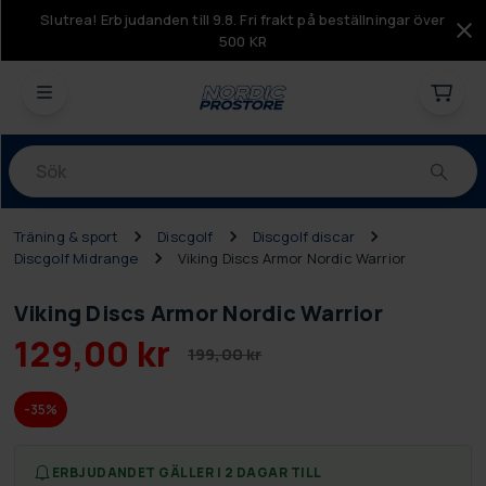
Slutrea! Erbjudanden till 9.8. Fri frakt på beställningar över
500 KR
Produkter
Träning & sport
Discgolf
Discgolf discar
Discgolf Midrange
Viking Discs Armor Nordic Warrior
Viking Discs Armor Nordic Warrior
129,00 kr
199,00 kr
-35%
ERBJUDANDET GÄLLER I 2 DAGAR TILL