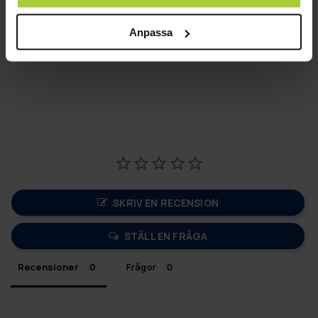
lämpar sig bäst till större hyzer-kast och till blåsiga
förhållanden. Disken passar bra till både back- och
Anpassa
forehandskast
SKRIV EN RECENSION
STÄLL EN FRÅGA
Recensioner
Frågor