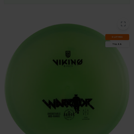
SLUT­REA
TILL 9.8.