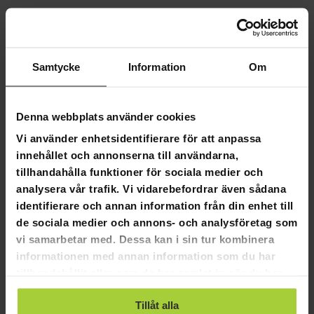
Flexibla betalningssätt
Samtycke
Information
Om
Viking Discs Armor Nordic Warrior
Obs! Tyvärr kan du inte välja färgen på discgolfdiscen när
Denna webbplats använder cookies
du beställer online.
Vi använder enhetsidentifierare för att anpassa
Viking Discs Nordic Warrior
innehållet och annonserna till användarna,
tillhandahålla funktioner för sociala medier och
Plast:
Armor
analysera vår trafik. Vi vidarebefordrar även sådana
Typ: Approachingdisk (
Overstable mid-range
)
identifierare och annan information från din enhet till
de sociala medier och annons- och analysföretag som
Hastighet 4 | Glid 4 | Stabilitet 0 | Fade
vi samarbetar med. Dessa kan i sin tur kombinera
Effektivt precisionsvapen för approaching. Lönar sig att
informationen med annan information som du har
utrusta sig med åtminstone en när du åker på runda! Nordic
tillhandahållit eller som de har samlat in när du har
Warrior håller kraftigare kast och i slutet av kastet har
använt deras tjänster.
disken en säker fade. Disken är överstabil, men glid och
Tillåt alla
hastighet hittas längs med hela kastet. Nordic Warrior