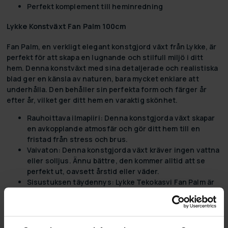
Perfekt komplement till heminredning
Lykke Konstväxt Fan Palm 100cm
Fan Palm, en verkligt elegant konstgjord växt från Lykke, är
perfekt för att skapa en lugnande och stilfull miljö i ditt
hem. Denna konstväxt med sina detaljerade och realistiska
blad ger en känsla av naturen, bara mycket enklare att
underhålla. Den behåller sin perfekta form och färger år
efter år, vilket ger ditt hem en varaktig skönhet.
Rauhoittava ilmapiiri:
Denna konstgjorda växt skapar
en avkopplande atmosfär och gör ditt hem till en
fristad från stress och brus.
Vaivaton:
Denna konstgjorda växt kräver ingen vattna
eller solljus. Ännu bättre, den kommer alltid att se
perfekt ut, oavsett årstid eller väder.
Sisustuksen täydennys:
Lykke Tekokasvi Fan Palm är
mer än bara en växt - det är en del av din inredning.
Med dess tidlösa design passar den perfekt in i alla
typer av inredningar och ger ett lyft till alla rum den
placeras i.