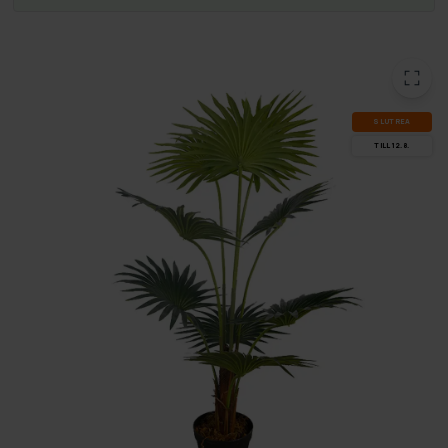
SLUT­REA
TILL 12.8.