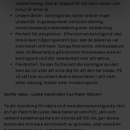
omplantering. Den är skapad för att vara vacker och
livfull år efter år.
Underhållsfri:
Konstgjorda växter kräver inget
underhåll. Inga bekymmer om övervattning,
insektsskadedjursbekämpning eller beskärning.
Perfekt för alla platser:
Eftersom en konstgjord växt
inte kräver något speciellt ljus, kan de placeras var
som helst i ditt hem. Soliga fönsterills, mörka badrum
eller strålkastarljus på kontoret tillsammans med en
konstgjord växt blir omedelbart mer attraktiva.
Flexibilitet:
Du kan flytta runt din konstgjorda växt
som du vill utan att oroa dig för att den tar skada. På
så sätt kan du enkelt ändra atmosfären i ditt hem
efter säsong, humör eller inredningsstil.
Varför välja - Lykke Konstväxt Fan Palm 100cm?
Ta din inredning till nästa nivå med denna konstgjorda växt,
en Fan Palm från Lykke. Med material som PVC, järn och
cement kombinerad med en storlek på 100 cm, ger denna
konstväxt inte bara ett tillskott av grönska, utan också en