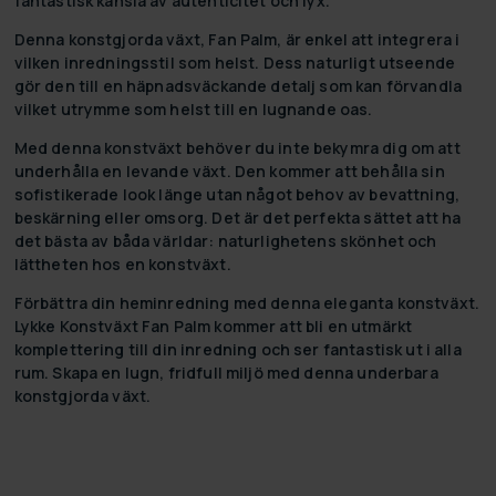
fantastisk känsla av autenticitet och lyx.
Denna konstgjorda växt, Fan Palm, är enkel att integrera i
vilken inredningsstil som helst. Dess naturligt utseende
gör den till en häpnadsväckande detalj som kan förvandla
vilket utrymme som helst till en lugnande oas.
Med denna konstväxt behöver du inte bekymra dig om att
underhålla en levande växt. Den kommer att behålla sin
sofistikerade look länge utan något behov av bevattning,
beskärning eller omsorg. Det är det perfekta sättet att ha
det bästa av båda världar: naturlighetens skönhet och
lättheten hos en konstväxt.
Förbättra din heminredning med denna eleganta konstväxt.
Lykke Konstväxt Fan Palm kommer att bli en utmärkt
komplettering till din inredning och ser fantastisk ut i alla
rum. Skapa en lugn, fridfull miljö med denna underbara
konstgjorda växt.