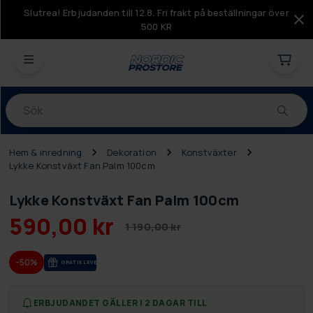
Slutrea! Erbjudanden till 12.8. Fri frakt på beställningar över
500 KR
Produkter
Hem & inredning
Dekoration
Konstväxter
Lykke Konstväxt Fan Palm 100cm
Lykke Konstväxt Fan Palm 100cm
590,00 kr
1 190,00 kr
-50%
GRA­TIS LE­VE­RANS
ERBJUDANDET GÄLLER I 2 DAGAR TILL