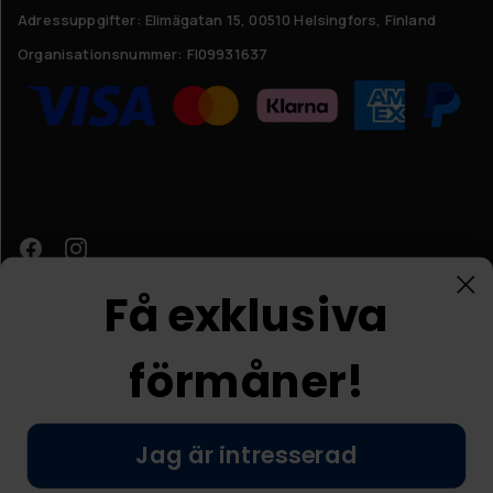
Adressuppgifter:
Elimägatan 15, 00510 Helsingfors, Finland
Organisationsnummer:
FI09931637
Få exklusiva
förmåner!
Kundtjänst
Jag är intresserad
© Nordic Prostore 2026
Allmänna villkor