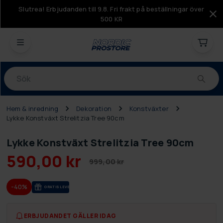
Slutrea! Erbjudanden till 9.8. Fri frakt på beställningar över
500 KR
Produkter
Hem & inredning
Dekoration
Konstväxter
Lykke Konstväxt Strelitzia Tree 90cm
Lykke Konstväxt Strelitzia Tree 90cm
590,00 kr
999,00 kr
-40%
GRA­TIS LE­VE­RANS
ERBJUDANDET GÄLLER IDAG