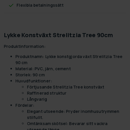
Flexibla betalningssätt
Lykke Konstväxt Strelitzia Tree 90cm
Produktinformation:
Produktnamn:
Lykke konstgjorda växt Strelitzia Tree
90 cm
Material:
PVC, järn, cement
Storlek:
90 cm
Huvudfunktioner:
Förtjusande Strelitzia Tree konstväxt
Raffinerad struktur
Långvarig
Fördelar:
Elegant utseende: Pryder inomhusutrymmen
stilfullt.
Omtänksam skötsel: Bevarar sitt vackra
utseende länge.