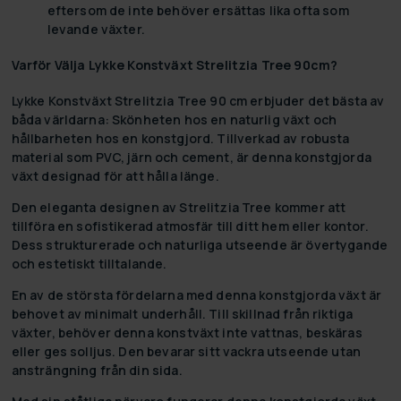
eftersom de inte behöver ersättas lika ofta som
levande växter.
Varför Välja Lykke Konstväxt Strelitzia Tree 90cm?
Lykke Konstväxt Strelitzia Tree 90 cm erbjuder det bästa av
båda världarna: Skönheten hos en naturlig växt och
hållbarheten hos en konstgjord. Tillverkad av robusta
material som PVC, järn och cement, är denna konstgjorda
växt designad för att hålla länge.
Den eleganta designen av Strelitzia Tree kommer att
tillföra en sofistikerad atmosfär till ditt hem eller kontor.
Dess strukturerade och naturliga utseende är övertygande
och estetiskt tilltalande.
En av de största fördelarna med denna konstgjorda växt är
behovet av minimalt underhåll. Till skillnad från riktiga
växter, behöver denna konstväxt inte vattnas, beskäras
eller ges solljus. Den bevarar sitt vackra utseende utan
ansträngning från din sida.