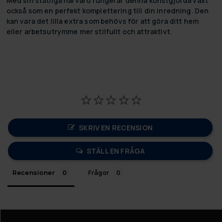
Med sin ståtliga närvaro fungerar denna konstgjorda växt
också som en perfekt komplettering till din inredning. Den
kan vara det lilla extra som behövs för att göra ditt hem
eller arbetsutrymme mer stilfullt och attraktivt.
SKRIV EN RECENSION
STÄLL EN FRÅGA
Recensioner
Frågor