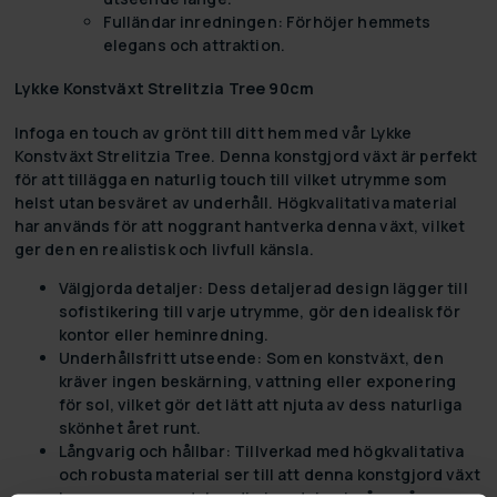
Fulländar inredningen: Förhöjer hemmets
elegans och attraktion.
Lykke Konstväxt Strelitzia Tree 90cm
Infoga en touch av grönt till ditt hem med vår Lykke
Konstväxt Strelitzia Tree. Denna konstgjord växt är perfekt
för att tillägga en naturlig touch till vilket utrymme som
helst utan besväret av underhåll. Högkvalitativa material
har används för att noggrant hantverka denna växt, vilket
ger den en realistisk och livfull känsla.
Välgjorda detaljer:
Dess detaljerad design lägger till
sofistikering till varje utrymme, gör den idealisk för
kontor eller heminredning.
Underhållsfritt utseende:
Som en konstväxt, den
kräver ingen beskärning, vattning eller exponering
för sol, vilket gör det lätt att njuta av dess naturliga
skönhet året runt.
Långvarig och hållbar:
Tillverkad med högkvalitativa
och robusta material ser till att denna konstgjord växt