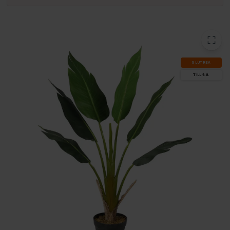
SLUT­REA
TILL 9.8.