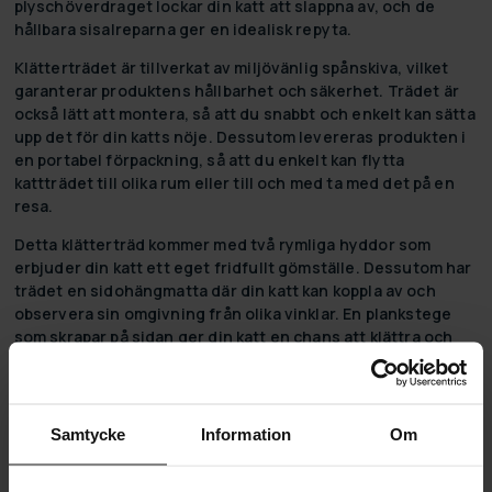
plyschöverdraget lockar din katt att slappna av, och de
hållbara sisalreparna ger en idealisk repyta.
Klätterträdet är tillverkat av miljövänlig spånskiva, vilket
garanterar produktens hållbarhet och säkerhet. Trädet är
också lätt att montera, så att du snabbt och enkelt kan sätta
upp det för din katts nöje. Dessutom levereras produkten i
en portabel förpackning, så att du enkelt kan flytta
kattträdet till olika rum eller till och med ta med det på en
resa.
Detta klätterträd kommer med två rymliga hyddor som
erbjuder din katt ett eget fridfullt gömställe. Dessutom har
trädet en sidohängmatta där din katt kan koppla av och
observera sin omgivning från olika vinklar. En plankstege
som skrapar på sidan ger din katt en chans att klättra och
leka, medan två bollleksaker ger ytterligare underhållning
och aktiviteter.
Gör din katt glad och nöjd genom att ge den Trekker Cat
Samtycke
Information
Om
Climbing Tree. Detta kattträd kombinerar perfekt
funktionalitet, snygg design och din katts behov. Ge din
katt en plats där den kan uppfylla sina naturliga instinkter