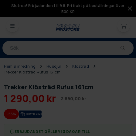
Slutrea! Erbjudanden till 9.8. Fri frakt på beställningar över
500 KR
Produkter
Hem & inredning
Husdjur
Klösträd
Trekker Klösträd Rufus 161cm
Trekker Klösträd Rufus 161cm
1 290,00 kr
2 890,00 kr
-55%
GRA­TIS LE­VE­RANS
ERBJUDANDET GÄLLER I 3 DAGAR TILL