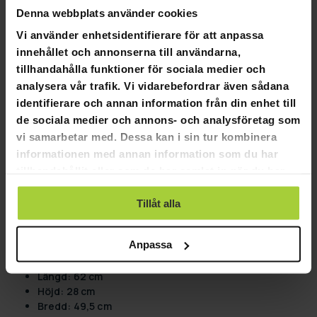
Denna webbplats använder cookies
och ha kul samtidigt som den kan njuta av en säker miljö
hemma.
Vi använder enhetsidentifierare för att anpassa
innehållet och annonserna till användarna,
Produktinformation:
tillhandahålla funktioner för sociala medier och
7 nivå kattträd
analysera vår trafik. Vi vidarebefordrar även sådana
Produktstorlek 49x60x161cm
identifierare och annan information från din enhet till
2 vadderade vilonivåer
de sociala medier och annons- och analysföretag som
En populär klassisk stil
vi samarbetar med. Dessa kan i sin tur kombinera
Miljövänlig spånskiva
plyschöverdrag av hög kvalitet och sisalrep
informationen med annan information som du har
lätt att montera
tillhandahållit eller som de har samlat in när du har
2 hyddor, 1 sidohängmatta, 1 stege med skrapbräda på
använt deras tjänster.
sidan, 2 bollleksaker
Tillåt alla
bärbart paket
Förpackningens mått:
Anpassa
Vikt: 18 kg
Längd: 62 cm
Höjd: 28 cm
Bredd: 49,5 cm