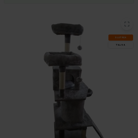
SLUT­REA
TILL 9.8.