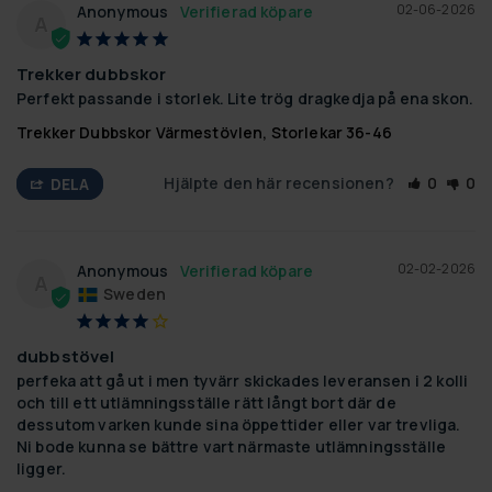
02-06-2026
Anonymous
A
Trekker dubbskor
Perfekt passande i storlek. Lite trög dragkedja på ena skon.
Trekker Dubbskor Värmestövlen, Storlekar 36-46
Hjälpte den här recensionen?
0
0
DELA
02-02-2026
Anonymous
A
Sweden
dubbstövel
perfeka att gå ut i men tyvärr skickades leveransen i 2 kolli 
och till ett utlämningsställe rätt långt bort där de 
dessutom varken kunde sina öppettider eller var trevliga. 
Ni bode kunna se bättre vart närmaste utlämningsställe 
ligger.