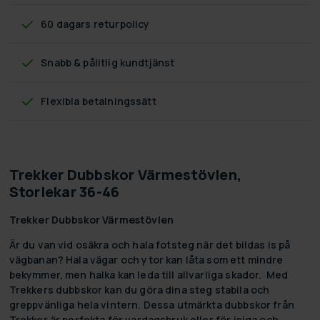
60 dagars returpolicy
Snabb & pålitlig kundtjänst
Flexibla betalningssätt
Trekker Dubbskor Värmestövlen,
Storlekar 36-46
Trekker Dubbskor Värmestövlen
Är du van vid osäkra och hala fotsteg när det bildas is på
vägbanan? Hala vägar och ytor kan låta som ett mindre
bekymmer, men halka kan leda till allvarliga skador. Med
Trekkers dubbskor kan du göra dina steg stabila och
greppvänliga hela vintern. Dessa utmärkta dubbskor från
Trekker är perfekta för vardagsbruk eller för isiga och