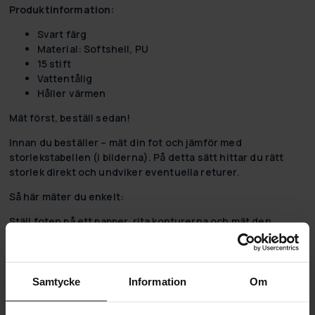
Produktinformation:
Svart färg
Material: Softshell, PU
15 stift
Vattentålig
Håller värmen
Mät först, beställ sedan!
Innan du beställer – mät din fot och jämför med
storlekstabellen (i bilderna). På detta sätt hittar du rätt
storlek direkt och undviker eventuella returer.
Så här mäter du enkelt:
Ställ foten på ett papper, rita konturerna och mät den
längsta punkten från hälen till tårnas spets. Lägg till 0,5–1
cm för rörelseutrymme och se motsvarande storlek i
tabellen.
Samtycke
Information
Om
Mellan två storlekar?
Välj hellre den större. Den mindre kan bli för knapp – lite