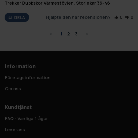
Trekker Dubbskor Värmestövlen, Storlekar 36-46
Hjälpte den här recensionen?
0
0
DELA
<
1
2
3
>
Information
Företagsinformation
Om oss
Kundtjänst
FAQ - Vanliga frågor
Leverans