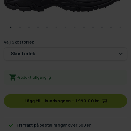
Välj
Skostorlek
Skostorlek
Produkt tillgänglig
Lägg till i kundvagnen
–
1 990,00 kr
Fri frakt
på beställningar över 500 kr