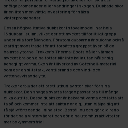
snöiga promenader eller vandringar i skogen. Dubbade skor
är en liten men viktig investering för säkra
vinterpromenader.
Dessa högkvalitativa dubbskor i stövelmodell har hela
15 dubbar i sulan, vilket ger ett mycket tillförlitligt grepp
under alla förhållanden. Förutom dubbarna är sulorna också
kraftigt mönstrade för att förbättra greppet även på de
halaste ytorna. Trekker's Thermal Boots håller värmen
mycket bra och dina fötter blir inte kalla utan håller sig
behagligt varma. Skon är tillverkad av Softshell-material
som ger en slitstark, ventilerande och vind- och
vattenavvisande yta.
Trekker erbjuder ett brett utbud av storlekar för sina
dubbskor. Den snygga svarta färgen passar bra till många
olika outfits. Dessa dubbskor är bekvämt varma och lätta att
ta på och kommer inte att sakta ner dig, utan hjälpa dig att
få självförtroende i dina steg. Beställ nu och gör dig redo
för det hala vintervädret och gör dina utomhusaktiviteter
mer bekymmersfria!