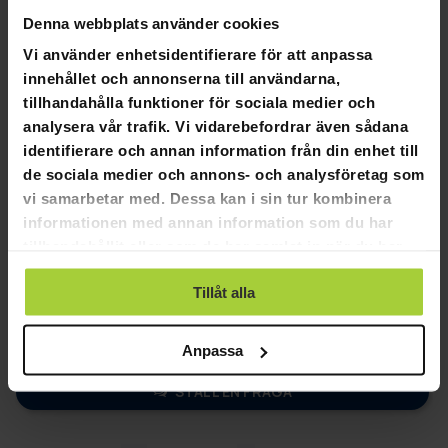
rymligare är ofta bekvämare att ha på sig.
Denna webbplats använder cookies
Vi använder enhetsidentifierare för att anpassa
innehållet och annonserna till användarna,
tillhandahålla funktioner för sociala medier och
analysera vår trafik. Vi vidarebefordrar även sådana
4,8
Baserat på 57 recensioner
identifierare och annan information från din enhet till
de sociala medier och annons- och analysföretag som
vi samarbetar med. Dessa kan i sin tur kombinera
47
informationen med annan information som du har
9
tillhandahållit eller som de har samlat in när du har
1
använt deras tjänster.
0
Tillåt alla
0
SKRIV EN RECENSION
Anpassa
STÄLL EN FRÅGA