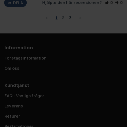
Hjälpte den här recensionen?
0
0
DELA
<
1
2
3
>
Information
Företagsinformation
Om oss
Kundtjänst
FAQ - Vanliga frågor
Leverans
Returer
Reklamationer