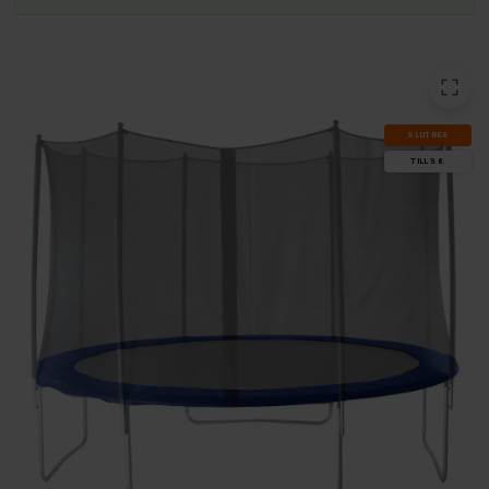
SLUT­REA
TILL 9.8.