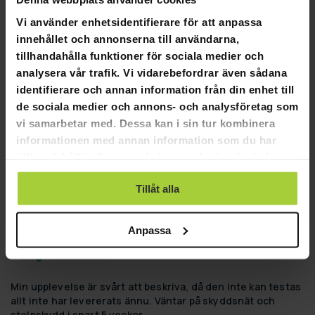
Vi använder enhetsidentifierare för att anpassa
innehållet och annonserna till användarna,
tillhandahålla funktioner för sociala medier och
05-31-2025
Per S.
analysera vår trafik. Vi vidarebefordrar även sådana
PS
identifierare och annan information från din enhet till
de sociala medier och annons- och analysföretag som
Jag har inte fått min vara
vi samarbetar med. Dessa kan i sin tur kombinera
Extremt lång leveranstid
informationen med annan information som du har
Studsmatta Kantskydd rund 2,44 - 4,27m
tillhandahållit eller som de har samlat in när du har
använt deras tjänster.
Hjälpte den här recensionen?
0
0
DELA
Tillåt alla
Anpassa
05-21-2025
Annbritt K.
AK
Min upplevelse är svårt att beskriva, då den inte kan testas 
allt inte har levererats ännu. Väntar på skyddsnät och 
stolpskydd i snart 5 veckor
