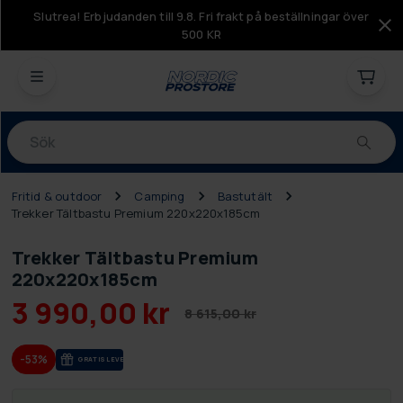
Slutrea! Erbjudanden till 9.8. Fri frakt på beställningar över
500 KR
Produkter
Fritid & outdoor
Camping
Bastutält
Trekker Tältbastu Premium 220x220x185cm
Trekker Tältbastu Premium
220x220x185cm
3 990,00 kr
8 615,00 kr
-53%
GRA­TIS LE­VE­RANS