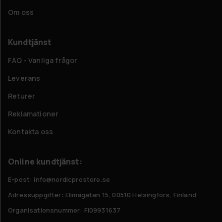
Om oss
Kundtjänst
FAQ - Vanliga frågor
Leverans
Returer
Reklamationer
Kontakta oss
Online kundtjänst:
E-post: info@nordicprostore.se
Adressuppgifter:
Elimägatan 15, 00510 Helsingfors, Finland
Organisationsnummer:
FI09931637