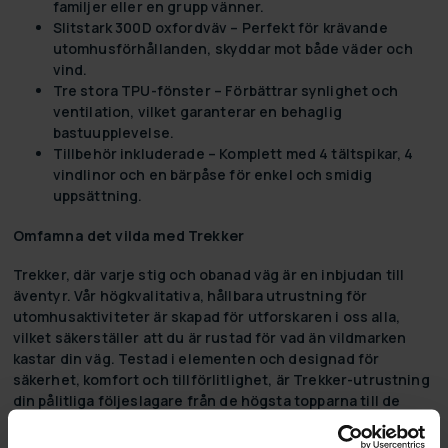
familjer eller en grupp vänner.
Slitstark 300D oxfordväv
– Perfekt för krävande
utomhusförhållanden, skyddar mot både väder och
vind.
Tre stora TPU-fönster
– Förbättrar synlighet och
ventilation, vilket garanterar en behaglig
bastuupplevelse.
Tillbehör inkluderade
– Komplett med 4 tältspikar, 4
vindlinor och en bärpåse för enkel och smidig
uppsättning.
Omfamna det vilda med Trekker
Trekker, där varje stig och obanad väg är en inbjudan till
äventyr. Vår högkvalitativa, hållbara utrustning för
utomhusaktiviteter är skapad för utforskaren i oss alla,
vilket säkerställer att du är rustad för vad än vildmarken
kastar din väg. Testad i elementen och designad för
säkerhet, komfort och tillförlitlighet, är Trekker-utrustning
din pålitliga följeslagare från de högsta topparna till de
djupaste skogarna. Dyk in i vår kollektion och hitta din nästa
äventyrspartner idag. För med Trekker väntar äventyret