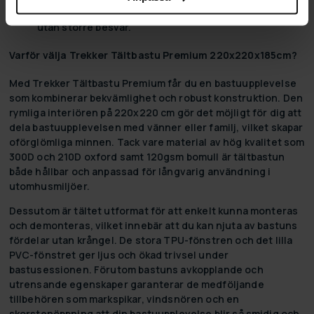
och demontering, vilket gör det smidigt att använda
utan större besvär.
Varför välja Trekker Tältbastu Premium 220x220x185cm?
Med Trekker Tältbastu Premium får du en bastuupplevelse
som kombinerar bekvämlighet och robust konstruktion. Den
rymliga interiören på 220x220 cm gör det möjligt för dig att
dela bastuupplevelsen med vänner eller familj, vilket skapar
oförglömliga minnen. Tack vare material av hög kvalitet som
300D och 210D oxford samt 120gsm bomull är tältbastun
både hållbar och anpassad för långvarig användning i
utomhusmiljöer.
Dessutom är tältet utformat för att enkelt kunna monteras
och demonteras, vilket innebär att du kan njuta av bastuns
fördelar utan krångel. De stora TPU-fönstren och det lilla
PVC-fönstret ger ljus och ökad trivsel under
bastusessionen. Förutom bastuns avkopplande och
utrensande egenskaper garanterar de medföljande
tillbehören som markspikar, vindsnören och en
skorstenöppning att din bastuupplevelse blir så smidig och