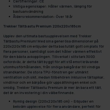
Certifieringar: CE
Viktiga egenskaper: Håller värmen, lämplig för
bastuanvändning
Åldersrekommendation: Över 18 år
Trekker Tältbastu Premium 220x220x185cm
Upplev den ultimata bastuupplevelsen med Trekker
Tältbastu Premium! Med sina generösa dimensioner på
220x220x185 cm erbjuder detta bastutält gott om plats för
flera personer, samtidigt som det håller värmen effektivt
för den bästa avkopplingen. Tillverkat i slitstark 300D
oxfordväv, är detta tält byggt för att stå emot krävande
utomhusförhållanden, från snöiga bakgårdar till vindiga
strandkanter. De stora TPU-fönstren ger utmärkt
ventilation och sikt, medan tillbehören inklusive tältspikar,
vindlinor och en bärpåse gör uppsättningen enkel och
smidig. Trekker Tältbastu Premium är mer än bara ett tält,
det är en investering i din välbefinnande.
Rymlig design (220x220x185 cm)
– Erbjuder en
bekväm upplevelse för flera användare, perfekt för