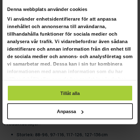
60 dagars returpolicy
Denna webbplats använder cookies
Vi använder enhetsidentifierare för att anpassa
Snabb & pålitlig kundtjänst
innehållet och annonserna till användarna,
tillhandahålla funktioner för sociala medier och
Flexibla betalningssätt
analysera vår trafik. Vi vidarebefordrar även sådana
identifierare och annan information från din enhet till
de sociala medier och annons- och analysföretag som
vi samarbetar med. Dessa kan i sin tur kombinera
Deep Sea barnvåtdräktu
informationen med annan information som du har
tillhandahållit eller som de har samlat in när du har
Deep Sea barnvåtdräkt
använt deras tjänster.
Den kortärmade och kortbenade våtdräkten är gjord av 3
Tillåt alla
mm tjock neopren och har täta sömmar. Stor, lättanvänd
dragkedja och kardborrfäste på baksidan. Ytterligare
Anpassa
hudskyddsskikt under dragkedjan. Storlek 88-136cm.
Produktdetaljer:
Storlek: 88-96, 97-116, 117-126, 127-136cm