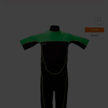
SLUT­REA
TILL 9.8.