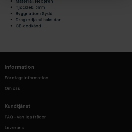
Material: Neopren
Tjocklek: 3mm
Byggnation: Sydd
Dragkedja på baksidan
CE-godkänd
Information
Företagsinformation
Om oss
Kundtjänst
FAQ - Vanliga frågor
Leverans