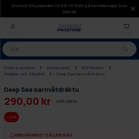
Slutrea! Erbjudanden till 9.8. Fri frakt på beställningar över
500 KR
Produkter
Fritid & outdoor
Vattensport
SUP-brädor
Paddlar och tillbehör
Deep Sea barnvåtdräktu
Deep Sea barnvåtdräktu
290,00 kr
499,00 kr
-41%
ERBJUDANDET GÄLLER IDAG