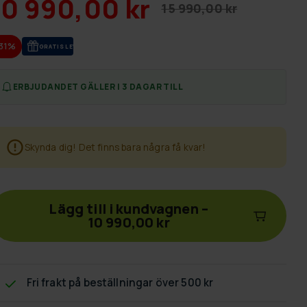
10 990,00 kr
15 990,00 kr
-31%
GRA­TIS LE­VE­RANS
ERBJUDANDET GÄLLER I 3 DAGAR TILL
Skynda dig! Det finns bara några få kvar!
Lägg till i kundvagnen
–
10 990,00 kr
Fri frakt
på beställningar över 500 kr