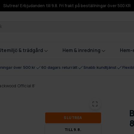
Slutrea! Erbjudanden till 9.8. Fri frakt på beställningar över 500 KR
odukter
Utemiljö & trädgård
Hem & inredning
Hem-e
llningar över 500 kr
60 dagars returrätt
Snabb kundtjänst
Flexi
lackwood Official 8’
B
SLUT­REA
8
TILL 9.8.