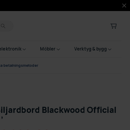
lektronik
Möbler
Verktyg & bygg
bla betalningsmetoder
iljardbord Blackwood Official
’