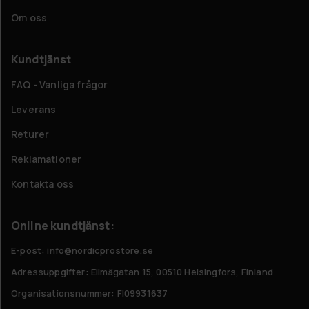
Om oss
Kundtjänst
FAQ - Vanliga frågor
Leverans
Returer
Reklamationer
Kontakta oss
Online kundtjänst:
E-post: info@nordicprostore.se
Adressuppgifter:
Elimägatan 15, 00510 Helsingfors, Finland
Organisationsnummer:
FI09931637