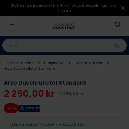
Slutrea! Erbjudanden till 9.8. Fri frakt på beställningar över
500 KR
Produkter
Hem & inredning
Hjälpmedel
Duschrullstolar
Arvo Duschrullstol Standard
Arvo Duschrullstol Standard
2 290,00 kr
4 490,00 kr
-49%
GRA­TIS LE­VE­RANS
ERBJUDANDET GÄLLER I 3 DAGAR TILL