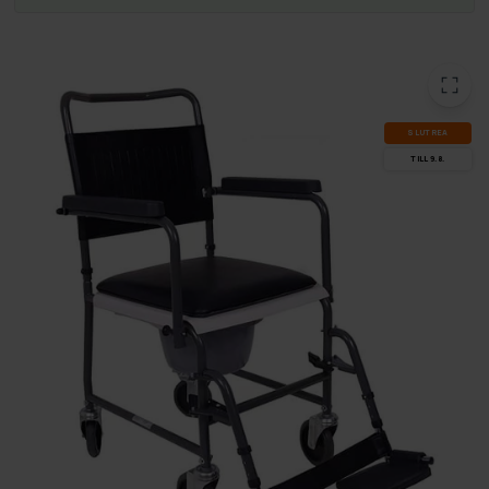
SLUT­REA
TILL 9.8.