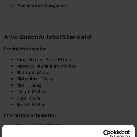
Flexibla betalningssätt
Arvo Duschrullstol Standard
Produktinformation:
Färg:
Vit ram, Svart PU-del
Material:
Aluminium, PU-pad
Sitthöjd
: 54 cm
Viktgräns
: 120 kg
Vikt:
11.50kg
Längd:
88.5cm
Höjd:
93cm
Bredd:
55.5cm
Information om paketet:
Paketets vikt:
13.50kg
Paketets längd:
60cm