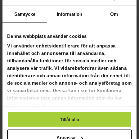
Paketets höjd:
51cm
Paketets bredd:
47cm
Samtycke
Information
Om
Arvo Duschrullstol Standard:
Ergonomisk design:
Anpassad för komfort och
Denna webbplats använder cookies
funktionalitet, vilket säkerställer enkel användning i
duschen.
Vi använder enhetsidentifierare för att anpassa
Vattentålig konstruktion:
Tillverkad med
innehållet och annonserna till användarna,
högkvalitativt aluminium och PU-pad, vilket ger
tillhandahålla funktioner för sociala medier och
hållbarhet och vattentålighet.
analysera vår trafik. Vi vidarebefordrar även sådana
Lätt och lättmanövrerad:
Lätt att navigera i trånga
badrumsutrymmen, vilket förbättrar användarens
identifierare och annan information från din enhet till
självständighet.
de sociala medier och annons- och analysföretag som
vi samarbetar med. Dessa kan i sin tur kombinera
Varför välja Arvo Duschrullstol Standard:
informationen med annan information som du har
Säker och trygg:
Designad med säkerheten i åtanke, med
tillhandahållit eller som de har samlat in när du har
stabil konstruktion och vattentåliga material för en
använt deras tjänster.
bekymmersfri duschupplevelse.
Tillåt alla
Användarvänlig:
Intuitiv design möjliggör enkel
användning, vilket gör att användarna kan behålla sin
Anpassa