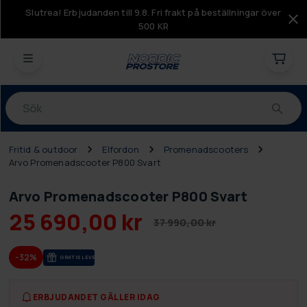
Slutrea! Erbjudanden till 9.8. Fri frakt på beställningar över
500 KR
Produkter
Fritid & outdoor
Elfordon
Promenadscooters
Arvo Promenadscooter P800 Svart
Arvo Promenadscooter P800 Svart
25 690,00 kr
37 990,00 kr
-32%
GRA­TIS LE­VE­RANS
ERBJUDANDET GÄLLER IDAG