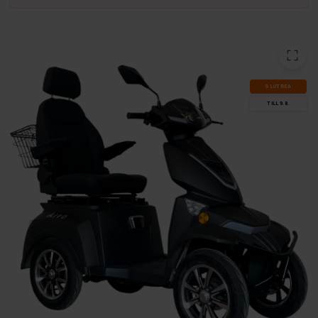
SLUT­REA
TILL 9.8.