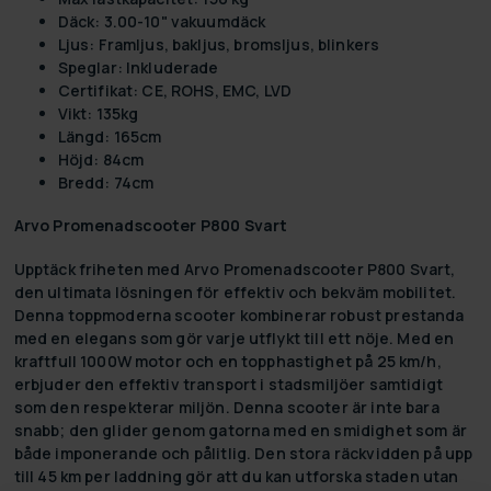
Däck: 3.00-10" vakuumdäck
Ljus: Framljus, bakljus, bromsljus, blinkers
Speglar: Inkluderade
Certifikat: CE, ROHS, EMC, LVD
Vikt: 135kg
Längd: 165cm
Höjd: 84cm
Bredd: 74cm
Arvo Promenadscooter P800 Svart
Upptäck friheten med
Arvo Promenadscooter P800 Svart
,
den ultimata lösningen för effektiv och bekväm mobilitet.
Denna toppmoderna scooter kombinerar robust prestanda
med en elegans som gör varje utflykt till ett nöje. Med en
kraftfull 1000W motor och en topphastighet på 25 km/h,
erbjuder den effektiv transport i stadsmiljöer samtidigt
som den respekterar miljön. Denna scooter är inte bara
snabb; den glider genom gatorna med en smidighet som är
både imponerande och pålitlig. Den stora räckvidden på upp
till 45 km per laddning gör att du kan utforska staden utan