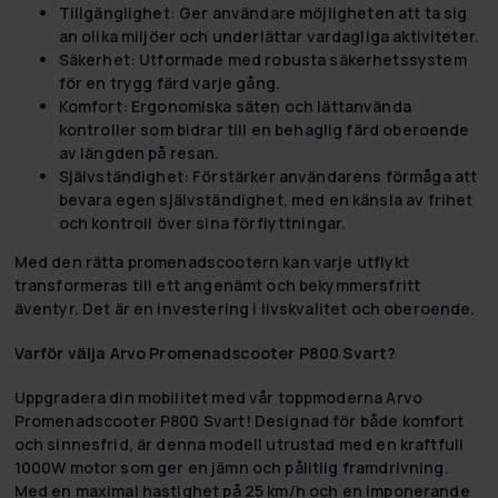
Tillgänglighet:
Ger användare möjligheten att ta sig
an olika miljöer och underlättar vardagliga aktiviteter.
Säkerhet:
Utformade med robusta säkerhetssystem
för en trygg färd varje gång.
Komfort:
Ergonomiska säten och lättanvända
kontroller som bidrar till en behaglig färd oberoende
av längden på resan.
Självständighet:
Förstärker användarens förmåga att
bevara egen självständighet, med en känsla av frihet
och kontroll över sina förflyttningar.
Med den rätta promenadscootern kan varje utflykt
transformeras till ett angenämt och bekymmersfritt
äventyr. Det är en investering i livskvalitet och oberoende.
Varför välja Arvo Promenadscooter P800 Svart?
Uppgradera din mobilitet med vår toppmoderna Arvo
Promenadscooter P800 Svart! Designad för både komfort
och sinnesfrid, är denna modell utrustad med en kraftfull
1000W motor som ger en jämn och pålitlig framdrivning.
Med en maximal hastighet på 25 km/h och en imponerande