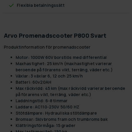
Flexibla betalningssätt
Arvo Promenadscooter P800 Svart
Produktinformation för promenadscooter
Motor: 1000W 60V borstlös med differential
Maxhastighet: 25 km/h (maxhastighet varierar
beroende på förarens vikt, terräng, väder etc.)
Växlar: 3 växlar 6, 12 och 25 km/h
Batteri: 60v20AH
Max räckvidd: 45 km (max räckvidd varierar beroende
på förarens vikt, terräng, väder etc.)
Laddningstid: 6-8 timmar
Laddare: AC110-230V 50/60 HZ
Stötdämpare: Hydrauliska stötdämpare
Bromsar: Skivbroms fram och trumbroms bak
Klättringsförmåga: 15 grader
Max lastkapacitet: 150 kg