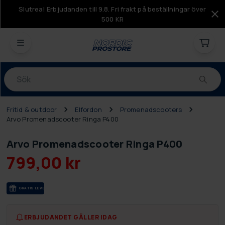
Slutrea! Erbjudanden till 9.8. Fri frakt på beställningar över
500 KR
Produkter
Fritid & outdoor
Elfordon
Promenadscooters
Arvo Promenadscooter Ringa P400
Arvo Promenadscooter Ringa P400
799,00 kr
GRA­TIS LE­VE­RANS
ERBJUDANDET GÄLLER IDAG