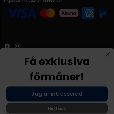
Organisationsnummer:
FI09931637
Få exklusiva
förmåner!
Kundtjänst
Jag är intresserad
© Nordic Prostore 2026
Allmänna villkor
Integritetspolicy
Nej tack