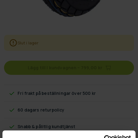
Slut i lager
Lägg till i kundvagnen
–
799,00 kr
Fri frakt
på beställningar över 500 kr
60 dagars returpolicy
Snabb & pålitlig kundtjänst