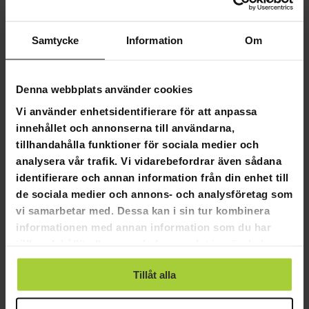
Flexibla betalningssätt
Samtycke
Information
Om
Arvo Promenadscooter Ringa P400
Denna webbplats använder cookies
Produktinformation
Vi använder enhetsidentifierare för att anpassa
innehållet och annonserna till användarna,
Passar till Arvo Mobility promenadscooter P400
tillhandahålla funktioner för sociala medier och
Däck:
3.00-10" Vakuumdäck
analysera vår trafik. Vi vidarebefordrar även sådana
Vikt:
1,75 kg
Längd:
11,52 cm
identifierare och annan information från din enhet till
Höjd:
11,52 cm
de sociala medier och annons- och analysföretag som
Bredd:
17,5 cm
vi samarbetar med. Dessa kan i sin tur kombinera
informationen med annan information som du har
Förpackningsinformation
tillhandahållit eller som de har samlat in när du har
Vikt:
2 kg
använt deras tjänster.
Längd:
12 cm
Tillåt alla
Höjd:
38 cm
Bredd:
18 cm