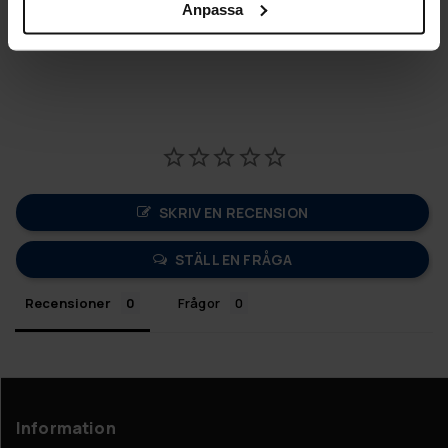
Anpassa
"
SKRIV EN RECENSION
STÄLL EN FRÅGA
Recensioner
Frågor
Information