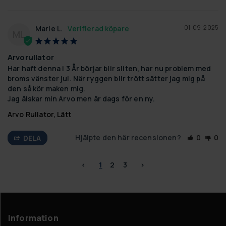
01-09-2025
Marie L.
ML
Arvorullator
Har haft denna i 3 År börjar blir sliten, har nu problem med 
broms vänster jul. När ryggen blir trött sätter jag mig på 
den så kör maken mig.

Jag älskar min Arvo men är dags för en ny.
Arvo Rullator, Lätt
Hjälpte den här recensionen?
0
0
DELA
<
1
2
3
>
Information