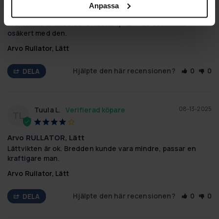
Bromsar
Anpassa
Den är lätt att ta med i bilen och sittdynan är bra, men 
bromsarna är alldeles för klena tyvärr - så det känns 
osäkert med den.
Arvo Rullator, Lätt
Hjälpte den här recensionen?
0
0
DELA
08-13-2025
Tuula L.
TL
Arvo RULLATOR, Lätt
Lättvikten är ok. Bredden kunde vara mindre, passar en 
kraftigare man.
Arvo Rullator, Lätt
Hjälpte den här recensionen?
0
0
DELA