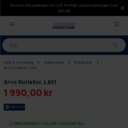
Slutrea! Erbjudanden till 12.8. Fri frakt på beställningar över
500 KR
Produkter
Hem & inredning
Hjälpmedel
Rollatorer
Arvo Rullator, Lätt
Arvo Rullator, Lätt
1 990,00 kr
GRA­TIS LE­VE­RANS
ERBJUDANDET GÄLLER I 2 DAGAR TILL