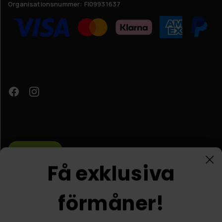
Organisationsnummer:
FI09931637
Få exklusiva
förmåner!
Kundtjänst
© Nordic Prostore 2026
Jag är intresserad
Allmänna villkor
Integritetspolicy
Nej tack