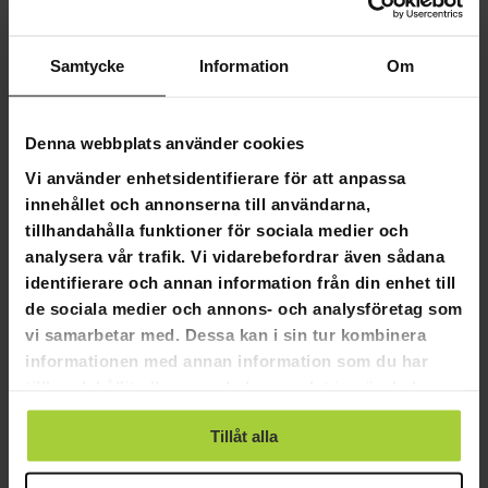
39
6
Samtycke
Information
Om
1
1
0
Denna webbplats använder cookies
Vi använder enhetsidentifierare för att anpassa
SKRIV EN RECENSION
innehållet och annonserna till användarna,
tillhandahålla funktioner för sociala medier och
STÄLL EN FRÅGA
analysera vår trafik. Vi vidarebefordrar även sådana
identifierare och annan information från din enhet till
de sociala medier och annons- och analysföretag som
Recensioner
Frågor
vi samarbetar med. Dessa kan i sin tur kombinera
informationen med annan information som du har
tillhandahållit eller som de har samlat in när du har
använt deras tjänster.
01-03-2026
Gunilla
Tillåt alla
G