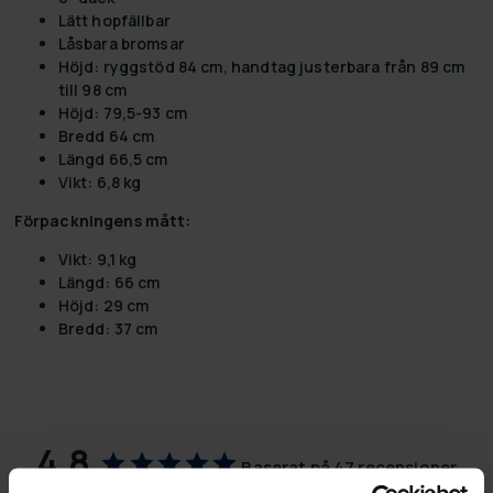
Lätt hopfällbar
Låsbara bromsar
Höjd: ryggstöd 84 cm, handtag justerbara från 89 cm
till 98 cm
Höjd: 79,5-93 cm
Bredd 64 cm
Längd 66,5 cm
Vikt: 6,8 kg
Förpackningens mått:
Vikt: 9,1 kg
Längd: 66 cm
Höjd: 29 cm
Bredd: 37 cm
4,8
Baserat på 47 recensioner