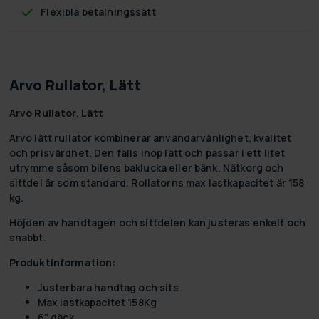
Flexibla betalningssätt
Arvo Rullator, Lätt
Arvo Rullator, Lätt
Arvo lätt rullator kombinerar användarvänlighet, kvalitet
och prisvärdhet. Den fälls ihop lätt och passar i ett litet
utrymme såsom bilens baklucka eller bänk. Nätkorg och
sittdel är som standard. Rollatorns max lastkapacitet är 158
kg.
Höjden av handtagen och sittdelen kan justeras enkelt och
snabbt.
Produktinformation:
Justerbara handtag och sits
Max lastkapacitet 158Kg
6" däck