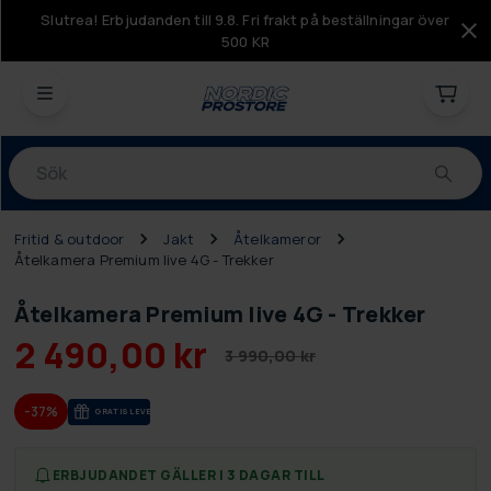
Slutrea! Erbjudanden till 9.8. Fri frakt på beställningar över
500 KR
Produkter
Fritid & outdoor
Jakt
Åtelkameror
Åtelkamera Premium live 4G - Trekker
Åtelkamera Premium live 4G - Trekker
2 490,00 kr
3 990,00 kr
-37%
GRA­TIS LE­VE­RANS
ERBJUDANDET GÄLLER I 3 DAGAR TILL