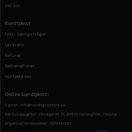
Om oss
Kundtjänst
FAQ - Vanliga frågor
Leverans
Returer
Reklamationer
Kontakta oss
Online kundtjänst:
E-post: info@nordicprostore.se
Adressuppgifter:
Elimägatan 15, 00510 Helsingfors, Finland
Organisationsnummer:
FI09931637