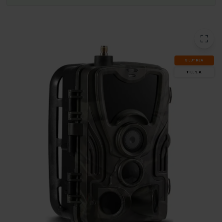
SLUT­REA
TILL 9.8.