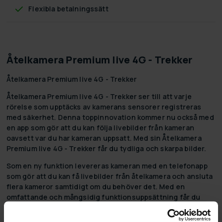
Flexibla betalningssätt
Åtelkamera Premium live 4G - Trekker
Åtelkamera Premium live 4G - Trekker
Åtelkamera Premium live 4G - Trekker ser till att varje
rörelse som upptäcks av kamerans sensorer registreras
med säkerhet. Denna toppinnovation kommer nu också med
en app som gör att du kan följa livebilder från kameran
oavsett var du har kameran uppsatt. Med sin Åtelkamera
Premium live 4G - Trekker får du tydliga och skarpa bilder.
Som en ny funktion levereras kameran med en telefonapp
som gör att du kan få livebilder från åtelkamera och ansluta
flera kameror samtidigt om du behöver det. Med en
omfattande och mångsidig funktionsuppsättning får du
alltid den bästa möjliga bilden av ditt motiv, oavsett
förutsättningarna.