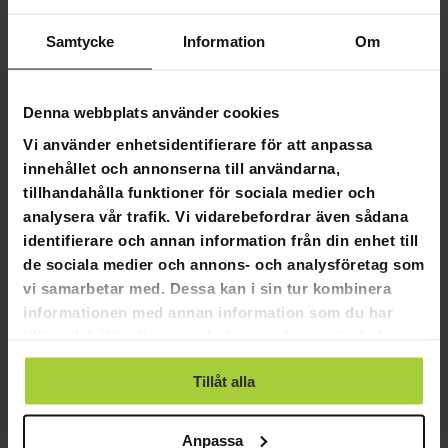
Så vad väntar du på, vi erbjuder snabb leverans för
Samtycke
Information
Om
åtelkameror!
Specifikationer:
Denna webbplats använder cookies
Fotografering:
Vi använder enhetsidentifierare för att anpassa
Upplösning: 30/24/20/16/12MP
innehållet och annonserna till användarna,
Format: .JPG
tillhandahålla funktioner för sociala medier och
Tidsförlopp: 5/10/30/60min
Kontinuerlig fotografering: upp till 9
analysera vår trafik. Vi vidarebefordrar även sådana
bilder/rörelsedetektering
identifierare och annan information från din enhet till
Vattenstämpeldata: datum, tid, temperatur (°C／℉),
de sociala medier och annons- och analysföretag som
månfaskamera.
vi samarbetar med. Dessa kan i sin tur kombinera
Fotolägen: kamera/videokamera och video/timelapse
informationen med annan information som du har
Videoinspelning:
tillhandahållit eller som de har samlat in när du har
använt deras tjänster.
Upplösning: 4K/2,7K/1080P/720P/VGA(480P)
Tillåt alla
Format: .MP4/H.265
Videolängd: 5/10/30/30/30/60/90s
Anpassa
Detekteringssystem: