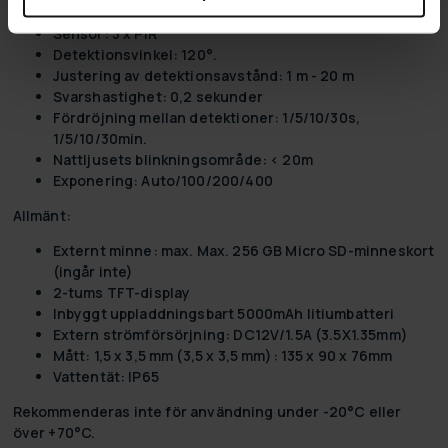
Sensor: 3 x PIR
Detektionsvinkel: 120°.
Justering av detektionsavstånd: 1 m - 20 m
Svarshastighet: 0,2 sekunder
Fördröjning mellan detektioner: 1/5/10/30s,
1/5/10/30min.
Nattljusets blinkningsområde: < 20m
Exponering: Auto/100/200/400
Allmänt:
Externt minne: max. Max. 256 GB Micro SD-minneskort
(ingår inte)
2-tums TFT-display
Inbyggt uppladdningsbart 5000mAh litiumbatteri
Extern strömförsörjning: DC12V/1.5A (3.5X1.35mm)
Mått: 1,5 x 3,5 mm (3,5 x 3,5 mm): 135 x 90 x 76mm
Vattentät: IP65
Rekommenderas inte för användning under -20°C eller
över +70°C.