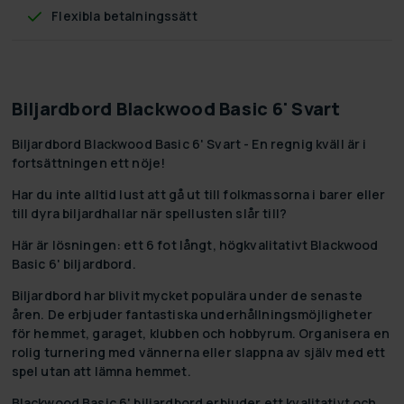
Flexibla betalningssätt
Biljardbord Blackwood Basic 6' Svart
Biljardbord Blackwood Basic 6' Svart - En regnig kväll är i
fortsättningen ett nöje!
Har du inte alltid lust att gå ut till folkmassorna i barer eller
till dyra biljardhallar när spellusten slår till?
Här är lösningen: ett 6 fot långt, högkvalitativt Blackwood
Basic 6' biljardbord.
Biljardbord har blivit mycket populära under de senaste
åren. De erbjuder fantastiska underhållningsmöjligheter
för hemmet, garaget, klubben och hobbyrum. Organisera en
rolig turnering med vännerna eller slappna av själv med ett
spel utan att lämna hemmet.
Blackwood Basic 6' biljardbord erbjuder ett kvalitativt och