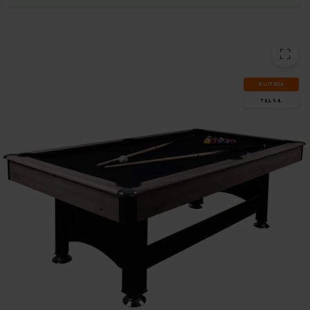
SLUT­REA
TILL 9.8.