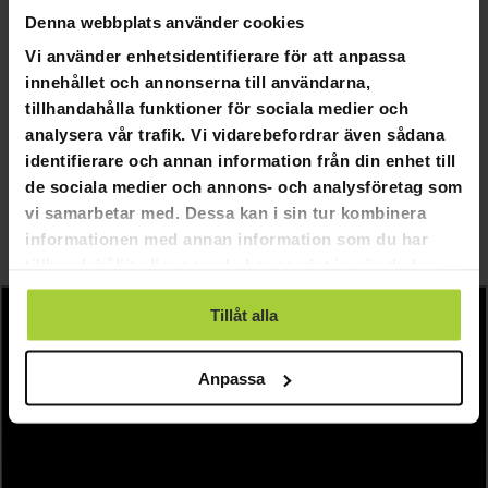
Denna webbplats använder cookies
Längd på köer: 144,78 cm
Vi använder enhetsidentifierare för att anpassa
Biljardbollar med officiell storlek 57mm
innehållet och annonserna till användarna,
Mått: 207,2 x 114,2 x 78,4 cm
tillhandahålla funktioner för sociala medier och
Spelområdets mått 182,8 x 89,8 cm
analysera vår trafik. Vi vidarebefordrar även sådana
identifierare och annan information från din enhet till
de sociala medier och annons- och analysföretag som
vi samarbetar med. Dessa kan i sin tur kombinera
informationen med annan information som du har
tillhandahållit eller som de har samlat in när du har
använt deras tjänster.
Tillåt alla
Anpassa