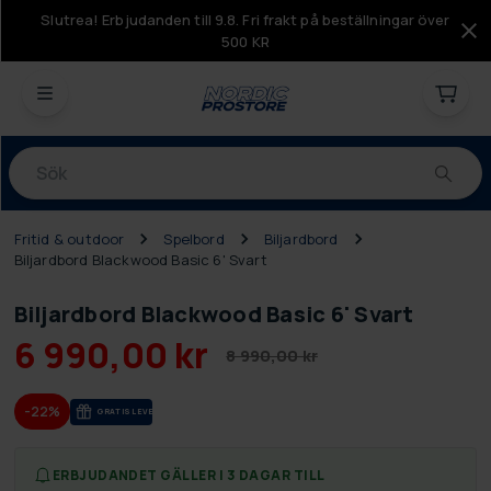
Slutrea! Erbjudanden till 9.8. Fri frakt på beställningar över
500 KR
Produkter
Fritid & outdoor
Spelbord
Biljardbord
Biljardbord Blackwood Basic 6' Svart
Biljardbord Blackwood Basic 6' Svart
6 990,00 kr
8 990,00 kr
-22%
GRA­TIS LE­VE­RANS
ERBJUDANDET GÄLLER I 3 DAGAR TILL