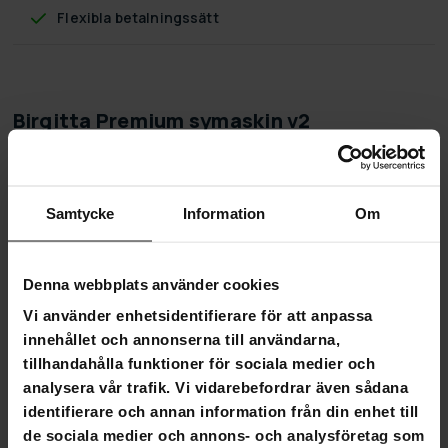
Flexibla betalningssätt
Birgitta Premium symaskin v2
Birgitta Premium symaskin
Birgitta Premium symaskin är varje hems symaskin! Med
Samtycke
Information
Om
denna förkortar och tar in byxbuntar, syr ny dragkedja eller
kortar av gardiner till rätt längd. 16 olika stygnsmöjligheter
garanterar att du hittar de rätta sygnen när du skall sy.
Dessutom förenkar knappsömmen när du skall sy i en knapp.
Denna webbplats använder cookies
Med den inbyggda arbetsbelysningen ser du tydligt de
Vi använder enhetsidentifierare för att anpassa
mest krävande detaljerna. Backfunktion och automatisk
innehållet och annonserna till användarna,
spolning är pricken över i:et hos denna Birgitta symaskin.
Lättmetall stommen ser till att maskinen stadigt hålls på
tillhandahålla funktioner för sociala medier och
plats och är stabil att använda.
analysera vår trafik. Vi vidarebefordrar även sådana
identifierare och annan information från din enhet till
Produktinfo:
de sociala medier och annons- och analysföretag som