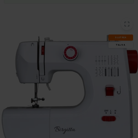
SLUT­REA
TILL 9.8.