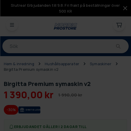
Slutrea! Erbjudanden till 9.8. Fri frakt på beställningar över
500 KR
Produkter
Hem & inredning
Hushållsapparater
Symaskiner
Birgitta Premium symaskin v2
Birgitta Premium symaskin v2
1 390,00 kr
1 990,00 kr
-30%
GRA­TIS LE­VE­RANS
ERBJUDANDET GÄLLER I 2 DAGAR TILL