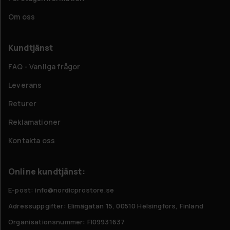
Om oss
Kundtjänst
FAQ - Vanliga frågor
Leverans
Returer
Reklamationer
Kontakta oss
Online kundtjänst:
E-post: info@nordicprostore.se
Adressuppgifter:
Elimägatan 15, 00510 Helsingfors, Finland
Organisationsnummer:
FI09931637