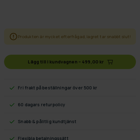
Produkten är mycket efterfrågad, lagret tar snabbt slut!
Lägg till i kundvagnen
–
499,00 kr
Fri frakt
på beställningar över 500 kr
60 dagars returpolicy
Snabb & pålitlig kundtjänst
Flexibla betalningssätt