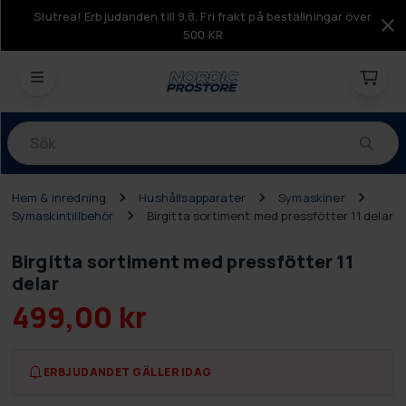
Slutrea! Erbjudanden till 9.8. Fri frakt på beställningar över
500 KR
Produkter
Hem & inredning
Hushållsapparater
Symaskiner
Symaskintillbehör
Birgitta sortiment med pressfötter 11 delar
Birgitta sortiment med pressfötter 11
delar
499,00 kr
ERBJUDANDET GÄLLER IDAG