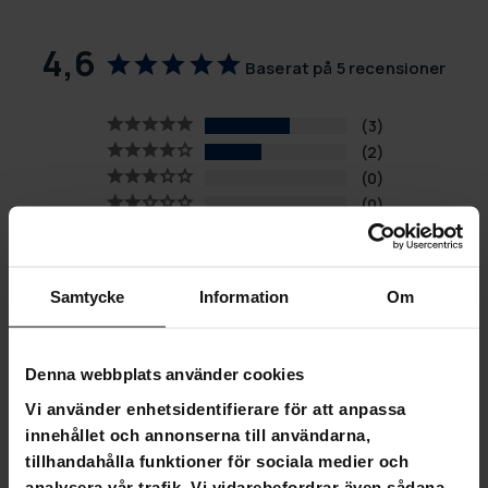
4,6
Baserat på 5 recensioner
3
2
0
0
0
SKRIV EN RECENSION
Samtycke
Information
Om
STÄLL EN FRÅGA
Denna webbplats använder cookies
Recensioner
Frågor
Vi använder enhetsidentifierare för att anpassa
innehållet och annonserna till användarna,
tillhandahålla funktioner för sociala medier och
analysera vår trafik. Vi vidarebefordrar även sådana