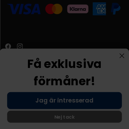
Få exklusiva
förmåner!
Kundtjänst
Jag är intresserad
© Nordic Prostore 2026
Allmänna villkor
Integritetspolicy
Nej tack