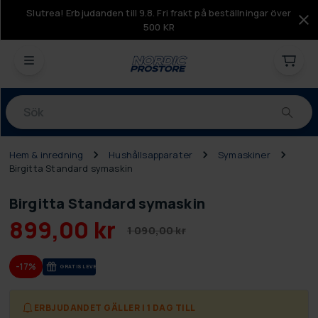
Slutrea! Erbjudanden till 9.8. Fri frakt på beställningar över
500 KR
Produkter
Hem & inredning
Hushållsapparater
Symaskiner
Birgitta Standard symaskin
Birgitta Standard symaskin
899,00 kr
1 090,00 kr
-17%
GRA­TIS LE­VE­RANS
ERBJUDANDET GÄLLER I 1 DAG TILL