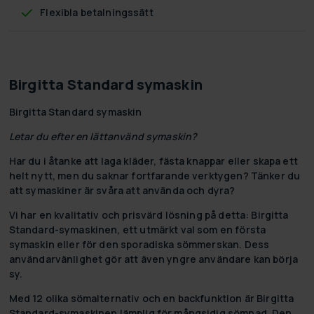
Flexibla betalningssätt
Birgitta Standard symaskin
Birgitta Standard symaskin
Letar du efter en lättanvänd symaskin?
Har du i åtanke att laga kläder, fästa knappar eller skapa ett
helt nytt, men du saknar fortfarande verktygen? Tänker du
att symaskiner är svåra att använda och dyra?
Vi har en kvalitativ och prisvärd lösning på detta: Birgitta
Standard-symaskinen, ett utmärkt val som en första
symaskin eller för den sporadiska sömmerskan. Dess
användarvänlighet gör att även yngre användare kan börja
sy.
Med 12 olika sömalternativ och en backfunktion är Birgitta
Standard-symaskinen lämplig för mångsidig sömnad. Den