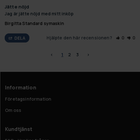
Jätte nöjd
Jag är jätte nöjd med mitt inköp
Birgitta Standard symaskin
Hjälpte den här recensionen?
0
0
DELA
<
1
2
3
>
Information
Företagsinformation
Om oss
Kundtjänst