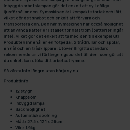
inbyggda arbetslampan gör det enkelt att sy i dåliga
ljusförhållanden. Symaskinen är i kompakt storlek och lätt,
vilket gör det snabbt och enkelt att förvara och
transportera den. Den här symaskinen har också möjlighet
att använda batterier i stället för nätström (batterier ingår
inte), vilket gör det enkelt att ta med den till exempel ut!
Produkten innehåller en fotpedal, 2 trådrullar och spolar,
en nål och en trådklippare. Utöver Birgitta standard
rekommenderar vi förlängningsbordet till den, som gör att
du enkelt kan utöka ditt arbetsutrymme.
Så vänta inte längre utan börja sy nu!
Produktinfo:
12 stygn
Knappsöm
Inbyggd lampa
Back möjlighet
Automatisk spolning
Mått: 27.5 x 12.1 x 26cm
Vikt: 1.9kg