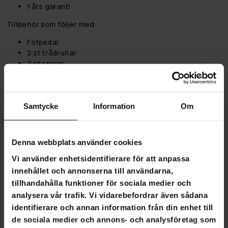
1 års garanti
Tillbehör som följer med:
Fotpedal
2 st trådrullar
2 st spolar
Nål
Trädare
Samtycke
Information
Om
4,8
Denna webbplats använder cookies
Baserat på 187 recensioner
Vi använder enhetsidentifierare för att anpassa
innehållet och annonserna till användarna,
148
tillhandahålla funktioner för sociala medier och
37
analysera vår trafik. Vi vidarebefordrar även sådana
2
identifierare och annan information från din enhet till
0
de sociala medier och annons- och analysföretag som
0