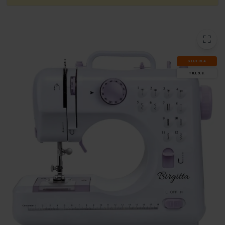
SLUT­REA
TILL 9.8.