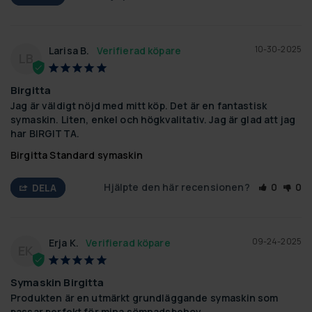
10-30-2025
Larisa B.
LB
Birgitta
Jag är väldigt nöjd med mitt köp. Det är en fantastisk 
symaskin. Liten, enkel och högkvalitativ. Jag är glad att jag 
har BIRGITTA.
Birgitta Standard symaskin
Hjälpte den här recensionen?
0
0
DELA
09-24-2025
Erja K.
EK
Symaskin Birgitta
Produkten är en utmärkt grundläggande symaskin som 
passar perfekt för mina sömnadsbehov.