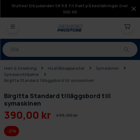
Slutrea! Erbjudanden till 9.8. Fri frakt på beställningar över
500 KR
Produkter
Hem & inredning
Hushållsapparater
Symaskiner
Symaskintillbehör
Birgitta Standard tilläggsbord till symaskinen
Birgitta Standard tilläggsbord till
symaskinen
390,00 kr
499,00 kr
-21%