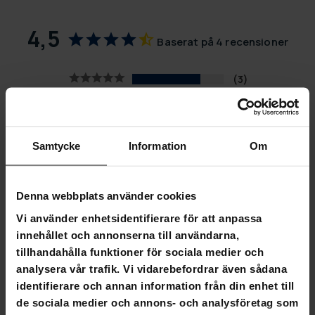
4,5
Baserat på 4 recensioner
3
0
1
0
Samtycke
Information
Om
0
SKRIV EN RECENSION
Denna webbplats använder cookies
STÄLL EN FRÅGA
Vi använder enhetsidentifierare för att anpassa
innehållet och annonserna till användarna,
tillhandahålla funktioner för sociala medier och
Recensioner
Frågor
analysera vår trafik. Vi vidarebefordrar även sådana
identifierare och annan information från din enhet till
de sociala medier och annons- och analysföretag som