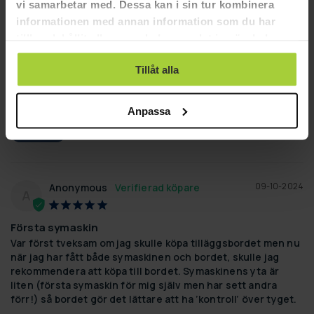
vi samarbetar med. Dessa kan i sin tur kombinera
03-18-2026
informationen med annan information som du har
Anonymous
A
tillhandahållit eller som de har samlat in när du har
använt deras tjänster.
Sybord
Tillåt alla
Det fungerar bra använder det bara när jag är ute och reser
Birgitta Standard tilläggsbord till symaskinen
Anpassa
Hjälpte den här recensionen?
0
0
DELA
09-10-2024
Anonymous
A
Första symaskin
Var först tveksam om jag skulle köpa tilläggsbordet men nu 
när jag har fått både symaskinen och bordet, skulle jag 
rekommendera att köpa till bordet. Symaskinens yta är 
liten (första symaskin för mig själv men har sett andra 
förr!) så bordet gör det lättare att ha ’kontroll’ över tyget.