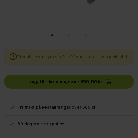
Produkten är mycket efterfrågad, lagret tar snabbt slut!
Lägg till i kundvagnen
–
390,00 kr
Fri frakt
på beställningar över 500 kr
60 dagars returpolicy