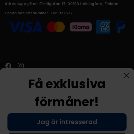
Adressuppgifter:
Elimägatan 15, 00510 Helsingfors, Finland
Organisationsnummer:
FI09931637
Få exklusiva
förmåner!
Kundtjänst
Jag är intresserad
© Nordic Prostore 2026
Allmänna villkor