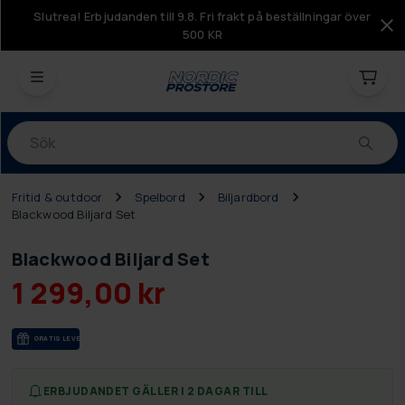
Slutrea! Erbjudanden till 9.8. Fri frakt på beställningar över
500 KR
Produkter
Fritid & outdoor
Spelbord
Biljardbord
Blackwood Biljard Set
Blackwood Biljard Set
1 299,00 kr
GRA­TIS LE­VE­RANS
ERBJUDANDET GÄLLER I 2 DAGAR TILL