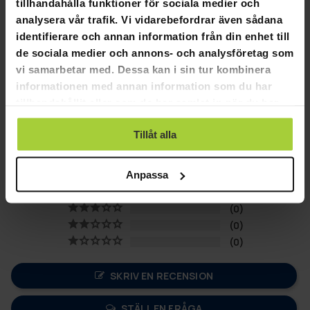
tillhandahålla funktioner för sociala medier och
avslappnad spelkväll, levererar detta poolset professionell
analysera vår trafik. Vi vidarebefordrar även sådana
prestanda och oändlig underhållning. Det är dags att
identifierare och annan information från din enhet till
finslipa dina färdigheter och ta biljardhallens spänning hem
till dig. Redo att racka upp?
de sociala medier och annons- och analysföretag som
vi samarbetar med. Dessa kan i sin tur kombinera
informationen med annan information som du har
tillhandahållit eller som de har samlat in när du har
använt deras tjänster.
5,0
Tillåt alla
Baserat på 1 recensioner
Anpassa
1
0
0
0
0
SKRIV EN RECENSION
STÄLL EN FRÅGA