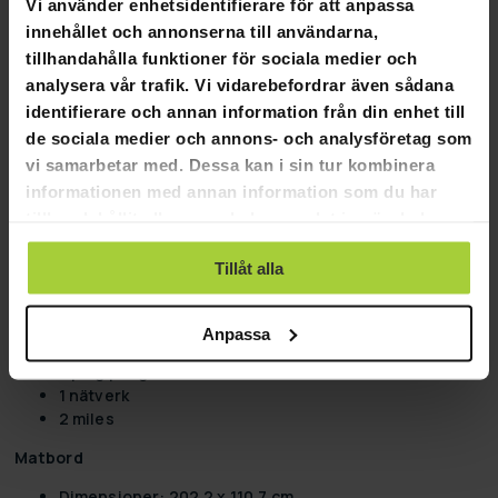
Vi använder enhetsidentifierare för att anpassa
triangel
2x liider
innehållet och annonserna till användarna,
tillhandahålla funktioner för sociala medier och
Airhockey tabell
analysera vår trafik. Vi vidarebefordrar även sådana
Dimensionerna på spelplanen: 187 x 95,5 cm
identifierare och annan information från din enhet till
Yt: 3+12+3 mm MDF
de sociala medier och annons- och analysföretag som
Begränsning: MDF 7,6 cm
vi samarbetar med. Dessa kan i sin tur kombinera
Pekning
informationen med annan information som du har
Pucks: 4st
tillhandahållit eller som de har samlat in när du har
Spelutrustning: 4st
använt deras tjänster.
Kraft: Fan 110V/240V
Tillåt alla
Ping pong tabell:
Spelfältdimensioner: 202,2 x 110,7 cm
Anpassa
Yt: 12mm 12mm: 12mm. MDF
3 ping pongbollar
1 nätverk
2 miles
Matbord
Dimensioner: 202,2 x 110,7 cm