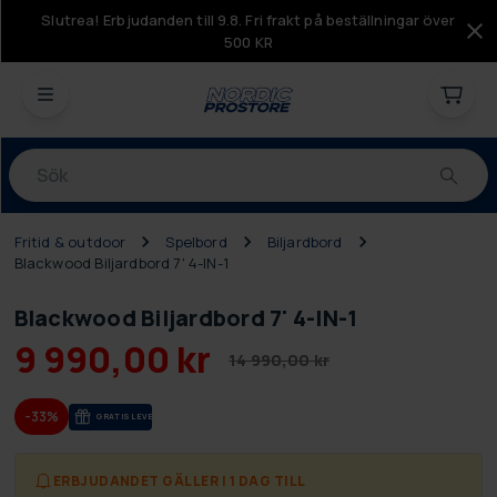
Slutrea! Erbjudanden till 9.8. Fri frakt på beställningar över
500 KR
Produkter
Fritid & outdoor
Spelbord
Biljardbord
Blackwood Biljardbord 7' 4-IN-1
Blackwood Biljardbord 7' 4-IN-1
9 990,00 kr
14 990,00 kr
-33%
GRA­TIS LE­VE­RANS
ERBJUDANDET GÄLLER I 1 DAG TILL