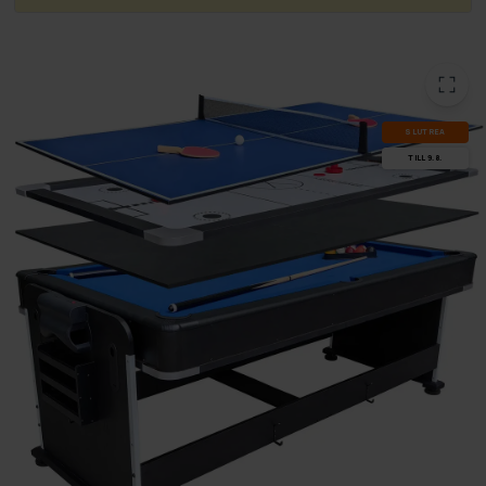
SLUT­REA
TILL 9.8.