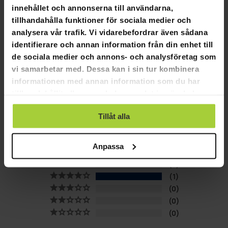
innehållet och annonserna till användarna,
Produktinfo:
tillhandahålla funktioner för sociala medier och
Storlekar: XS-XL
analysera vår trafik. Vi vidarebefordrar även sådana
Set med två trikåer
identifierare och annan information från din enhet till
Innehåller blå och röd brottardräkt
de sociala medier och annons- och analysföretag som
Unisex storlekar (lämplig för både män och kvinnor)
vi samarbetar med. Dessa kan i sin tur kombinera
Material: 90% polyester, 10% elastan
informationen med annan information som du har
tillhandahållit eller som de har samlat in när du har
använt deras tjänster.
Tillåt alla
4,0
Baserat på 1 recensioner
Anpassa
0
1
0
0
0