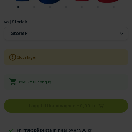
Välj
Storlek
Storlek
Slut i lager
Produkt tillgänglig
Lägg till i kundvagnen
–
0,00 kr
Fri frakt
på beställningar över 500 kr