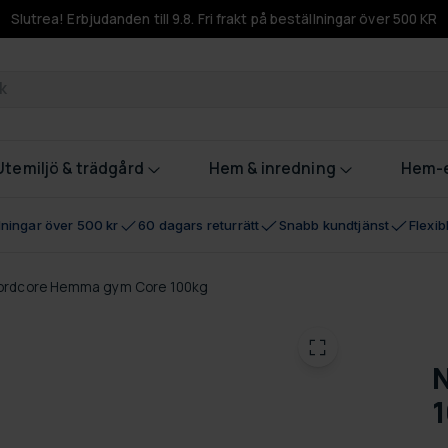
Slutrea! Erbjudanden till 9.8. Fri frakt på beställningar över 500 KR
odukter
Utemiljö & trädgård
Hem & inredning
Hem-e
llningar över 500 kr
60 dagars returrätt
Snabb kundtjänst
Flexi
ordcore Hemma gym Core 100kg