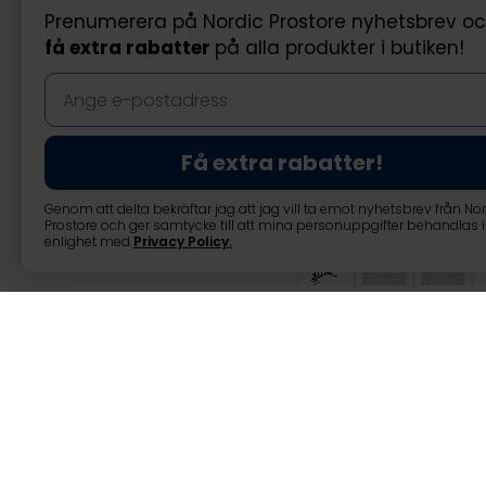
Prenumerera på Nordic Prostore nyhetsbrev o
få extra rabatter
på alla produkter i butiken!
Få extra rabatter!
Genom att delta bekräftar jag att jag vill ta emot nyhetsbrev från No
Prostore och ger samtycke till att mina personuppgifter behandlas i
enlighet med
Privacy Policy
.
Nordcore Hemm
Nordcore Hemma gym 100kg