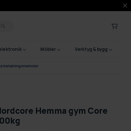
lektronik
Möbler
Verktyg & bygg
bla betalningsmetoder
Nordcore Hemma gym Core
100kg