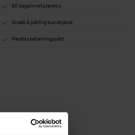
60 dagars returpolicy
Snabb & pålitlig kundtjänst
Flexibla betalningssätt