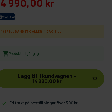
14 990,00 kr
GRA­TIS LE­VE­RANS
ERBJUDANDET GÄLLER I 1 DAG TILL
Produkt tillgänglig
Lägg till i kundvagnen
–
14 990,00 kr
Fri frakt
på beställningar över 500 kr