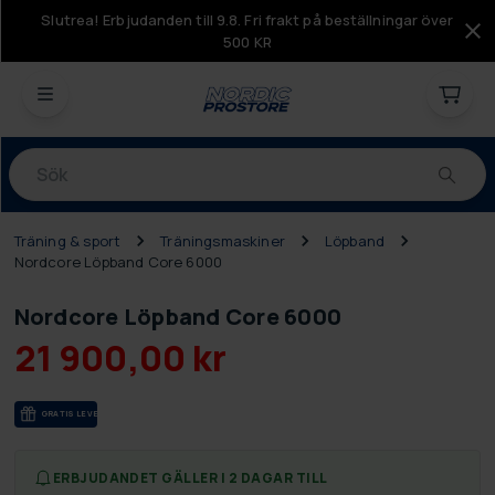
Slutrea! Erbjudanden till 9.8. Fri frakt på beställningar över
500 KR
Produkter
Träning & sport
Träningsmaskiner
Löpband
Nordcore Löpband Core 6000
Nordcore Löpband Core 6000
21 900,00 kr
GRA­TIS LE­VE­RANS
ERBJUDANDET GÄLLER I 2 DAGAR TILL