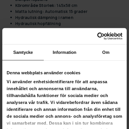
Körområde Storlek:
145x58 cm
Matta lutning:
Automatisk 15 grader
Hydraulisk dämpning i ramen
Hydraulisk hopfällning
Automatisk tillförsel av löpband olja
Hjul
Vikt:
112kg
Längd:
203cm
Samtycke
Information
Om
Höjd:
90cm
Bredd:
147cm
Förpackningsinformation:
Denna webbplats använder cookies
Förpackningsdimensioner:
Vikt: 128 kg, Längd: 208
Vi använder enhetsidentifierare för att anpassa
cm, Höjd: 97,5 cm, Bredd: 155,5 cm
innehållet och annonserna till användarna,
tillhandahålla funktioner för sociala medier och
Nordcore Löpband 6000:
analysera vår trafik. Vi vidarebefordrar även sådana
AC Motor:
Utrustad med en AC motor, känd för sin
identifierare och annan information från din enhet till
hållbarhet och lämplighet för daglig tung användning.
de sociala medier och annons- och analysföretag som
Största skärmen:
Har den största 10-tums LCD-
vi samarbetar med. Dessa kan i sin tur kombinera
skärmen bland våra löpband modeller, förbättrar