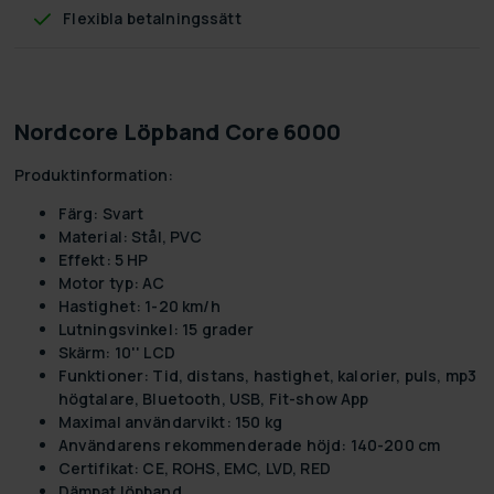
Flexibla betalningssätt
Nordcore Löpband Core 6000
Produktinformation:
Färg:
Svart
Material:
Stål, PVC
Effekt:
5 HP
Motor typ:
AC
Hastighet:
1-20 km/h
Lutningsvinkel:
15 grader
Skärm:
10'' LCD
Funktioner:
Tid, distans, hastighet, kalorier, puls, mp3
högtalare, Bluetooth, USB, Fit-show App
Maximal användarvikt:
150 kg
Användarens rekommenderade höjd:
140-200 cm
Certifikat:
CE, ROHS, EMC, LVD, RED
Dämpat löpband