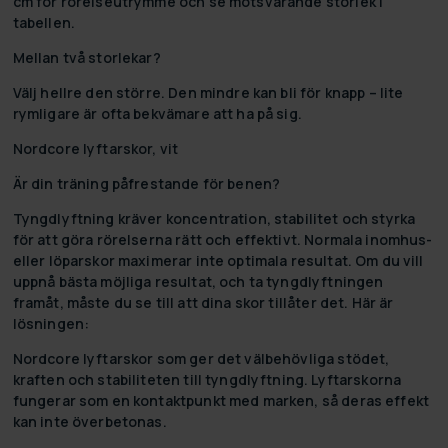
cm för rörelseutrymme och se motsvarande storlek i
tabellen.
Mellan två storlekar?
Välj hellre den större. Den mindre kan bli för knapp – lite
rymligare är ofta bekvämare att ha på sig.
Nordcore lyftarskor, vit
Är din träning påfrestande för benen?
Tyngdlyftning kräver koncentration, stabilitet och styrka
för att göra rörelserna rätt och effektivt. Normala inomhus-
eller löparskor maximerar inte optimala resultat. Om du vill
uppnå bästa möjliga resultat, och ta tyngdlyftningen
framåt, måste du se till att dina skor tillåter det. Här är
lösningen:
Nordcore lyftarskor som ger det välbehövliga stödet,
kraften och stabiliteten till tyngdlyftning. Lyftarskorna
fungerar som en kontaktpunkt med marken, så deras effekt
kan inte överbetonas.