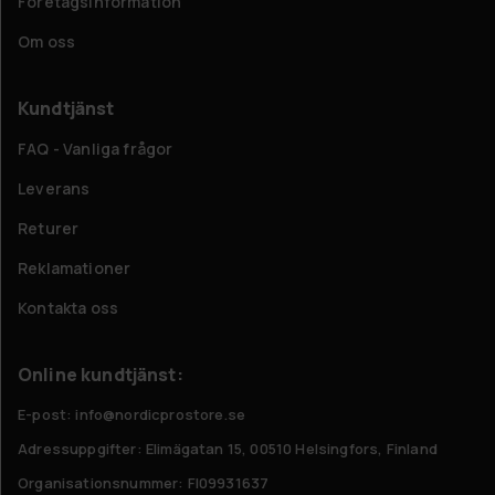
Företagsinformation
Om oss
Kundtjänst
FAQ - Vanliga frågor
Leverans
Returer
Reklamationer
Kontakta oss
Online kundtjänst:
E-post: info@nordicprostore.se
Adressuppgifter:
Elimägatan 15, 00510 Helsingfors, Finland
Organisationsnummer:
FI09931637