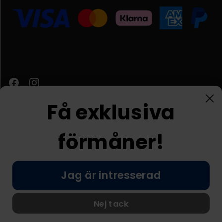
Få exklusiva
förmåner!
Kundtjänst
Jag är intresserad
© Nordic Prostore 2026
Allmänna villkor
Integritetspolicy
Nej tack