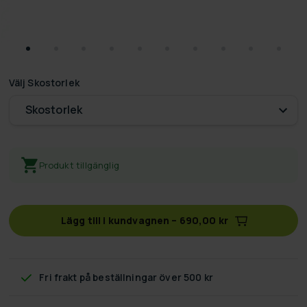
Välj
Skostorlek
Skostorlek
Produkt tillgänglig
Lägg till i kundvagnen
–
690,00 kr
Fri frakt
på beställningar över 500 kr