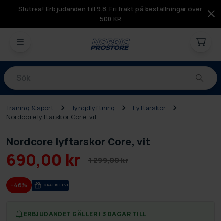
Slutrea! Erbjudanden till 9.8. Fri frakt på beställningar över
500 KR
Produkter
Träning & sport
Tyngdlyftning
Lyftarskor
Nordcore lyftarskor Core, vit
Nordcore lyftarskor Core, vit
690,00 kr
1 299,00 kr
-46%
GRA­TIS LE­VE­RANS
ERBJUDANDET GÄLLER I 3 DAGAR TILL