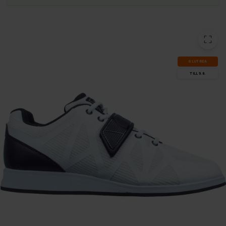
SLUT­REA
TILL 9.8.