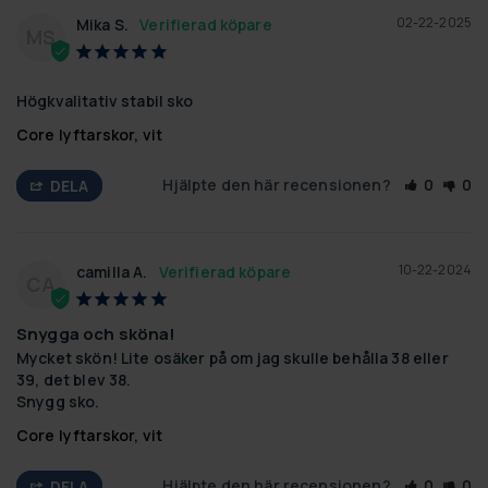
02-22-2025
Mika S.
MS
Högkvalitativ stabil sko
Core lyftarskor, vit
Hjälpte den här recensionen?
0
0
DELA
10-22-2024
camilla A.
CA
Snygga och sköna!
Mycket skön! Lite osäker på om jag skulle behålla 38 eller 
39, det blev 38. 

Snygg sko.
Core lyftarskor, vit
Hjälpte den här recensionen?
0
0
DELA