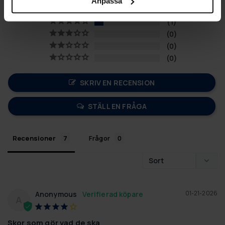
Anpassa
6
1
0
0
0
SKRIV EN RECENSION
STÄLL EN FRÅGA
Recensioner
Frågor
01-21-2026
Anonymous
A
Skor som gör vad de ska