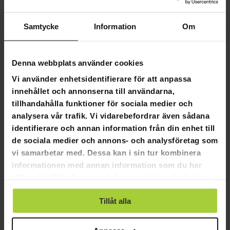
skapas av lyftet på fötterna.
Lätthet och komfort:
Även om skorna är väldigt stabila är de
Samtycke
Information
Om
designade för att vara bekväma och lätta. Skorna sitter
stadigt på foten med högkvalitativa snören, greppet på
foten stärks ytterligare med kardborreband.
Denna webbplats använder cookies
Produktinfo:
Vi använder enhetsidentifierare för att anpassa
Storlekar: 36-47
innehållet och annonserna till användarna,
Syntetiskt läder och nätväv
tillhandahålla funktioner för sociala medier och
Tejpfästning + kardborrband
analysera vår trafik. Vi vidarebefordrar även sådana
Hälens totala höjd: 32mm
identifierare och annan information från din enhet till
EVA-kilens tjocklek: 24mm
de sociala medier och annons- och analysföretag som
Nordcore Lyftarskor
storlekstabell
vi samarbetar med. Dessa kan i sin tur kombinera
informationen med annan information som du har
tillhandahållit eller som de har samlat in när du har
använt deras tjänster.
Tillåt alla
4,9
Baserat på 7 recensioner