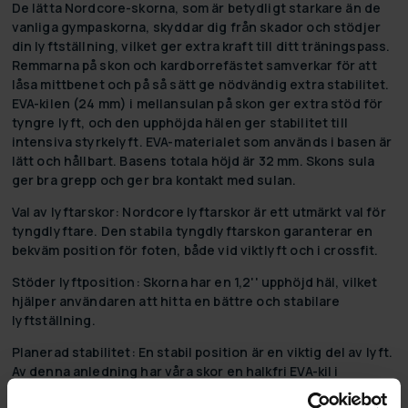
De lätta Nordcore-skorna, som är betydligt starkare än de
vanliga gympaskorna, skyddar dig från skador och stödjer
din lyftställning, vilket ger extra kraft till ditt träningspass.
Remmarna på skon och kardborrefästet samverkar för att
låsa mittbenet och på så sätt ge nödvändig extra stabilitet.
EVA-kilen (24 mm) i mellansulan på skon ger extra stöd för
tyngre lyft, och den upphöjda hälen ger stabilitet till
intensiva styrkelyft. EVA-materialet som används i basen är
lätt och hållbart. Basens totala höjd är 32 mm. Skons sula
ger bra grepp och ger bra kontakt med sulan.
Val av lyftarskor:
Nordcore lyftarskor är ett utmärkt val för
tyngdlyftare. Den stabila tyngdlyftarskon garanterar en
bekväm position för foten, både vid viktlyft och i crossfit.
Stöder lyftposition
: Skorna har en 1,2'' upphöjd häl, vilket
hjälper användaren att hitta en bättre och stabilare
lyftställning.
Planerad stabilitet
: En stabil position är en viktig del av lyft.
Av denna anledning har våra skor en halkfri EVA-kil i
mellansulan och kardborreband som stödjer trycket som