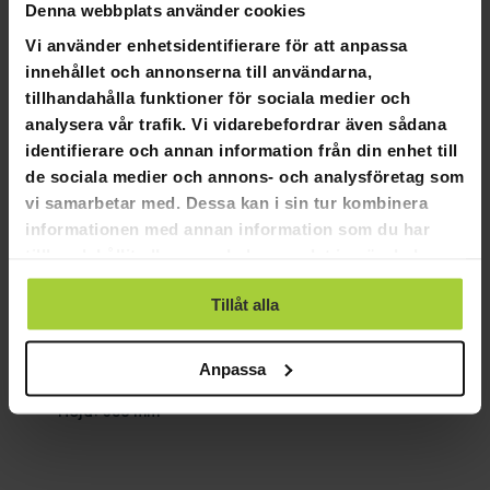
Denna webbplats använder cookies
Material: rostfritt stål, ABS, aluminium.
Produktvikt: 32 kg
Vi använder enhetsidentifierare för att anpassa
Produktmått: Produkt: 224*61*50,8cm
innehållet och annonserna till användarna,
Luftmotstånd: 10 nivåer
tillhandahålla funktioner för sociala medier och
3 kg magnetiskt motstånd kombinerat med
analysera vår trafik. Vi vidarebefordrar även sådana
luftmotstånd
identifierare och annan information från din enhet till
Displayfunktioner: Tid, distans, watt, kalorier, slag,
de sociala medier och annons- och analysföretag som
bluetooth, Fit-show app
vi samarbetar med. Dessa kan i sin tur kombinera
Färg: Svart
informationen med annan information som du har
Maximal användarvikt: 150kg
tillhandahållit eller som de har samlat in när du har
App: Fitshow App
använt deras tjänster.
Förpackningsmått:
Tillåt alla
Vikt: 36 kg
Längd: 1420 mm
Anpassa
Bredd: 550 mm
Höjd: 380 mm