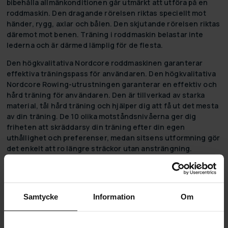
bibehålla allmänkonditionen går utmärkt att utföra på en
roddmaskin. Den dragande rörelsen riktas speciellt mot
händer, rygg, axlar och bålen. Den skjutande rörelsen riktas
däremot mot benen. Träning i roddmaskin belastar inte
lederna och är därmed lämplig för de flesta.
Den högkvalitativa Nordcore roddmaskinen garanterar
effektiva träningspass för användaren. Den högkvalitativa
Nordcore Rowing-utrustningen garanterar en effektiv och
hård träning för användaren. Den är tillverkad av starka
material, tål hård träning och hjälper dig att få ut det mesta
av din träning. De 10 olika motståndsnivåerna ger dig
friheten att skräddarsy din träning efter din egen
uthållighet och preferenser, medan sitsens utformning gör
det enkelt att ro längre sträckor utan ansträngning.
Roddmaskinen har även Bluetooth, vilket gör att du kan
hålla koll på din träning på din mobila enhet.
Ta vara på erbjudandet nu, eftersom vi även erbjuder
gratis
Samtycke
Information
Om
och snabb leverans
på roddmaskiner!
Produktdetaljer: