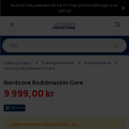
Slutrea! Erbjudanden till 9.8. Fri frakt på beställningar över
500 KR
Produkter
Träning & sport
Träningsmaskiner
Roddmaskiner
Nordcore Roddmaskin Core
Nordcore Roddmaskin Core
9 999,00 kr
GRA­TIS LE­VE­RANS
ERBJUDANDET GÄLLER I 1 DAG TILL