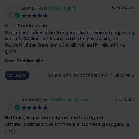
06-26-2024
Lola E.
LE
Core Roddmaskin
Mycket bra roddmaskin. Fungerar lika bra som på de gym jag 
varit på. Så skönt att kunna ro när det passar mig i tid. 
Oavsett väder finns den alltid där så jag får min träning 
gjord.
Core Roddmaskin
Hjälpte den här recensionen?
0
0
DELA
01-31-2023
Anonymous
A
Helt okej kopia av en dyrare motsvarighet
Lättare roddmaskin än sin förebild. Montering var ganska 
enkel.