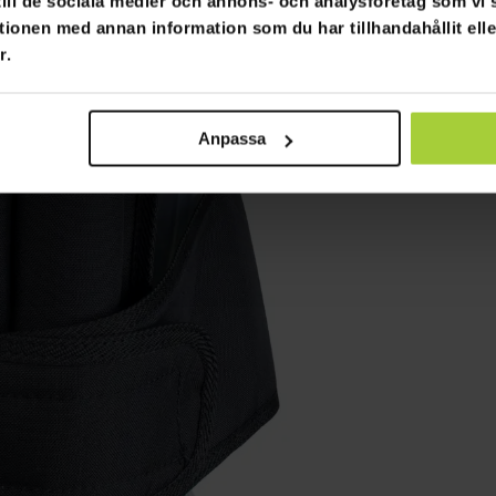
 till de sociala medier och annons- och analysföretag som v
tionen med annan information som du har tillhandahållit ell
r.
Anpassa