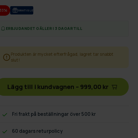
-33%
GRA­TIS LE­VE­RANS
ERBJUDANDET GÄLLER I 3 DAGAR TILL
Produkten är mycket efterfrågad, lagret tar snabbt
slut!
Lägg till i kundvagnen
–
999,00 kr
Fri frakt
på beställningar över 500 kr
60 dagars returpolicy