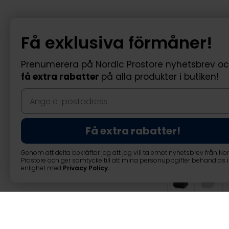
Få exklusiva förmåner!
Prenumerera på Nordic Prostore nyhetsbrev o
få extra rabatter
på alla produkter i butiken!
Få extra rabatter!
Genom att delta bekräftar jag att jag vill ta emot nyhetsbrev från No
Prostore och ger samtycke till att mina personuppgifter behandlas i
enlighet med
Privacy Policy
.