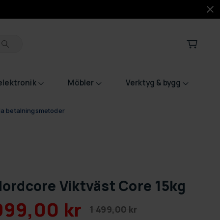
lektronik
Möbler
Verktyg & bygg
bla betalningsmetoder
ordcore Viktväst Core 15kg
999,00 kr
1 499,00 kr