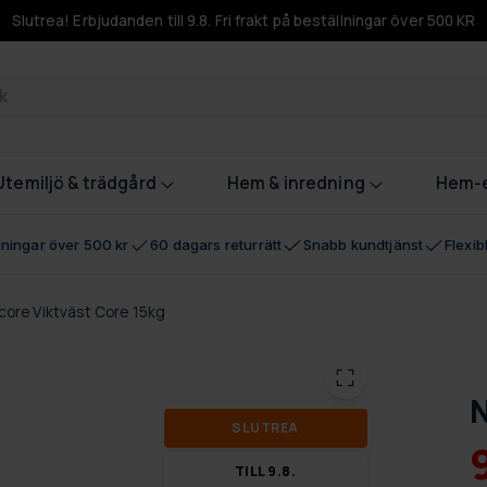
Slutrea! Erbjudanden till 9.8. Fri frakt på beställningar över 500 KR
odukter
Utemiljö & trädgård
Hem & inredning
Hem-e
llningar över 500 kr
60 dagars returrätt
Snabb kundtjänst
Flexi
core Viktväst Core 15kg
N
SLUT­REA
TILL 9.8.