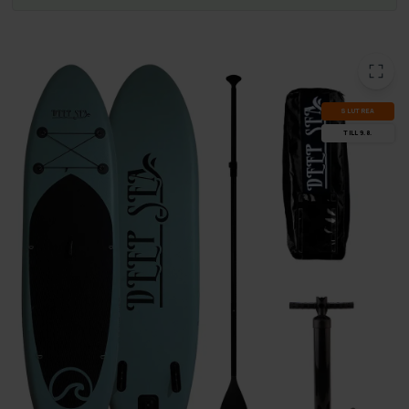
SLUT­REA
TILL 9.8.