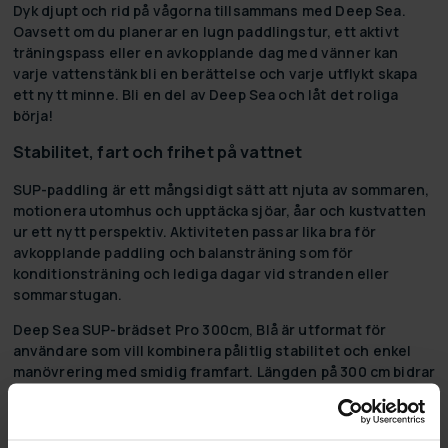
Dyk djupt och rid på vågorna tillsammans med Deep Sea.
Oavsett om du planerar en lugn paddlingstur, ett aktivt
träningspass eller en avkopplande dag med vänner kan
varje vattenstänk bli en berättelse och varje utflykt skapa
ett nytt minne. Bli en del av Deep Sea och låt det roliga
börja!
Stabilitet, fart och frihet på vattnet
SUP-paddling är ett mångsidigt sätt att njuta av sommaren,
motionera utomhus och upptäcka sjöar, åar och kustvatten
ur ett nytt perspektiv. Aktiviteten passar lika bra för
avkopplande paddling och balansträning som för
konditionsträning och lediga dagar vid stranden eller
sommarstugan.
Deep Sea SUP-brädset Pro 300cm, Blå är utformat för
användare som vill kombinera pålitlig stabilitet och enkel
manövrering med smidig framfart. Längden på 300 cm bidrar
till en balanserad paddlingsupplevelse samtidigt som
brädan förblir tillräckligt lättmanövrerad för bekväm
styrning. Den fräscha blå färgen ger brädan ett rent och