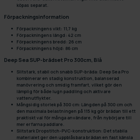
köpas separat.
Förpackningsinformation
Förpackningens vikt:
11,7 kg
Förpackningens längd:
42 cm
Förpackningens bredd:
26 cm
Förpackningens höjd:
86 cm
Deep Sea SUP-brädset Pro 300cm, Blå
Slitstark, stabil och snabb SUP-bräda:
Deep Sea Pro
kombinerar en stadig konstruktion, balanserad
manövrering och smidig framfart, vilket gör den
lämplig för både lugn paddling och aktivare
vattenutflykter.
Mångsidig storlek på 300 cm:
Längden på 300 cm och
den maximala belastningen på 115 kg gör brädan till ett
praktiskt val för många användare, från nybörjare till
mer erfarna paddlare.
Slitstark Dropstitch-PVC-konstruktion:
Det stabila
materialet ger den uppblåsbara brädan en fast känsla