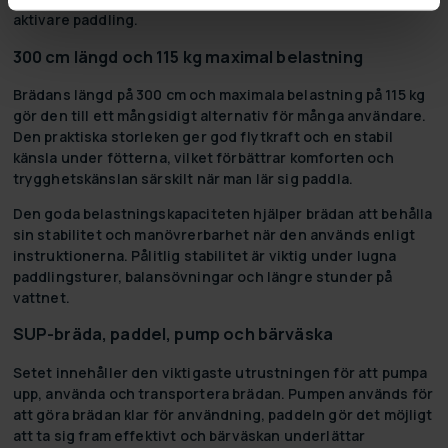
aktivare paddling.
300 cm längd och 115 kg maximal belastning
Brädans längd på 300 cm och maximala belastning på 115 kg
gör den till ett mångsidigt alternativ för många användare.
Den praktiska storleken ger god flytkraft och en stabil
känsla under fötterna, vilket förbättrar komforten och
trygghetskänslan särskilt när man lär sig paddla.
Den goda belastningskapaciteten hjälper brädan att behålla
sin stabilitet och manövrerbarhet när den används enligt
instruktionerna. Pålitlig stabilitet är viktig under lugna
paddlingsturer, balansövningar och längre stunder på
vattnet.
SUP-bräda, paddel, pump och bärväska
Setet innehåller den viktigaste utrustningen för att pumpa
upp, använda och transportera brädan. Pumpen används för
att göra brädan klar för användning, paddeln gör det möjligt
att ta sig fram effektivt och bärväskan underlättar