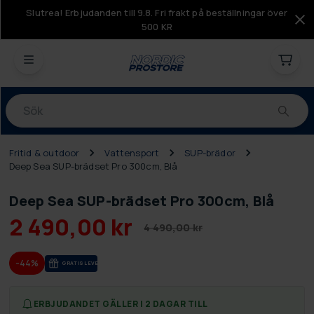
Slutrea! Erbjudanden till 9.8. Fri frakt på beställningar över
500 KR
Produkter
Fritid & outdoor
Vattensport
SUP-brädor
Deep Sea SUP-brädset Pro 300cm, Blå
Deep Sea SUP-brädset Pro 300cm, Blå
2 490,00 kr
4 490,00 kr
-44%
GRA­TIS LE­VE­RANS
ERBJUDANDET GÄLLER I 2 DAGAR TILL