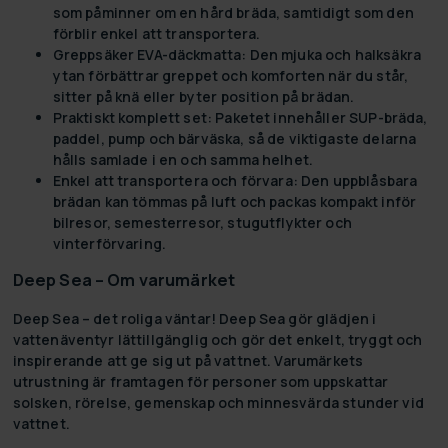
som påminner om en hård bräda, samtidigt som den
förblir enkel att transportera.
Greppsäker EVA-däckmatta:
Den mjuka och halksäkra
ytan förbättrar greppet och komforten när du står,
sitter på knä eller byter position på brädan.
Praktiskt komplett set:
Paketet innehåller SUP-bräda,
paddel, pump och bärväska, så de viktigaste delarna
hålls samlade i en och samma helhet.
Enkel att transportera och förvara:
Den uppblåsbara
brädan kan tömmas på luft och packas kompakt inför
bilresor, semesterresor, stugutflykter och
vinterförvaring.
Deep Sea – Om varumärket
Deep Sea – det roliga väntar! Deep Sea gör glädjen i
vattenäventyr lättillgänglig och gör det enkelt, tryggt och
inspirerande att ge sig ut på vattnet. Varumärkets
utrustning är framtagen för personer som uppskattar
solsken, rörelse, gemenskap och minnesvärda stunder vid
vattnet.