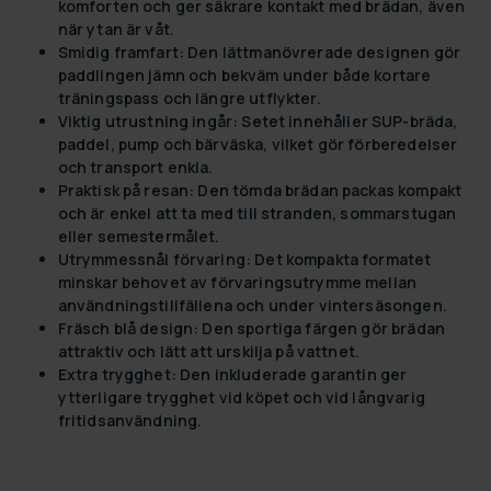
komforten och ger säkrare kontakt med brädan, även
när ytan är våt.
Smidig framfart:
Den lättmanövrerade designen gör
paddlingen jämn och bekväm under både kortare
träningspass och längre utflykter.
Viktig utrustning ingår:
Setet innehåller SUP-bräda,
paddel, pump och bärväska, vilket gör förberedelser
och transport enkla.
Praktisk på resan:
Den tömda brädan packas kompakt
och är enkel att ta med till stranden, sommarstugan
eller semestermålet.
Utrymmessnål förvaring:
Det kompakta formatet
minskar behovet av förvaringsutrymme mellan
användningstillfällena och under vintersäsongen.
Fräsch blå design:
Den sportiga färgen gör brädan
attraktiv och lätt att urskilja på vattnet.
Extra trygghet:
Den inkluderade garantin ger
ytterligare trygghet vid köpet och vid långvarig
fritidsanvändning.