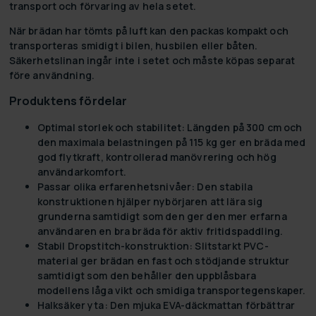
transport och förvaring av hela setet.
När brädan har tömts på luft kan den packas kompakt och
transporteras smidigt i bilen, husbilen eller båten.
Säkerhetslinan ingår inte i setet och måste köpas separat
före användning.
Produktens fördelar
Optimal storlek och stabilitet:
Längden på 300 cm och
den maximala belastningen på 115 kg ger en bräda med
god flytkraft, kontrollerad manövrering och hög
användarkomfort.
Passar olika erfarenhetsnivåer:
Den stabila
konstruktionen hjälper nybörjaren att lära sig
grunderna samtidigt som den ger den mer erfarna
användaren en bra bräda för aktiv fritidspaddling.
Stabil Dropstitch-konstruktion:
Slitstarkt PVC-
material ger brädan en fast och stödjande struktur
samtidigt som den behåller den uppblåsbara
modellens låga vikt och smidiga transportegenskaper.
Halksäker yta:
Den mjuka EVA-däckmattan förbättrar