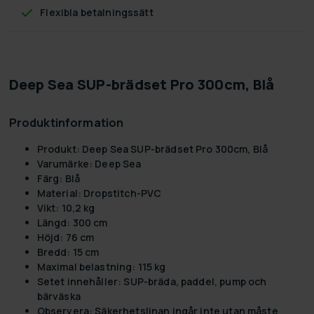
Flexibla betalningssätt
Deep Sea SUP-brädset Pro 300cm, Blå
Produktinformation
Produkt:
Deep Sea SUP-brädset Pro 300cm, Blå
Varumärke:
Deep Sea
Färg:
Blå
Material:
Dropstitch-PVC
Vikt:
10,2 kg
Längd:
300 cm
Höjd:
76 cm
Bredd:
15 cm
Maximal belastning:
115 kg
Setet innehåller:
SUP-bräda, paddel, pump och
bärväska
Observera:
Säkerhetslinan ingår inte utan måste