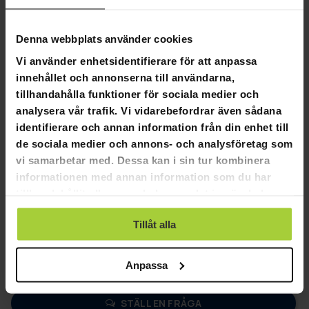
designade för alla färdighetsnivåer, är Deep Sea ditt go-to-
märke för pålitliga och roliga vattensportäventyr.
Denna webbplats använder cookies
"
Vi använder enhetsidentifierare för att anpassa
innehållet och annonserna till användarna,
tillhandahålla funktioner för sociala medier och
analysera vår trafik. Vi vidarebefordrar även sådana
4,4
identifierare och annan information från din enhet till
Baserat på 15 recensioner
de sociala medier och annons- och analysföretag som
vi samarbetar med. Dessa kan i sin tur kombinera
8
informationen med annan information som du har
5
tillhandahållit eller som de har samlat in när du har
2
använt deras tjänster.
0
Tillåt alla
0
Anpassa
SKRIV EN RECENSION
STÄLL EN FRÅGA