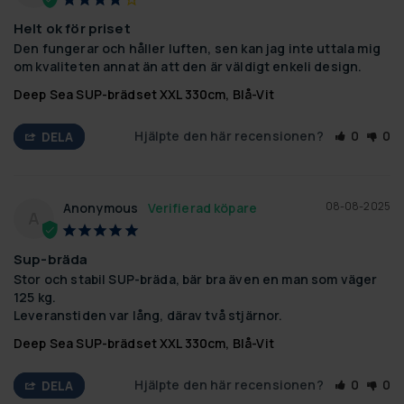
Helt ok för priset
Den fungerar och håller luften, sen kan jag inte uttala mig 
om kvaliteten annat än att den är väldigt enkeli design.
Deep Sea SUP-brädset XXL 330cm, Blå-Vit
Hjälpte den här recensionen?
0
0
DELA
08-08-2025
Anonymous
A
Sup-bräda
Stor och stabil SUP-bräda, bär bra även en man som väger 
125 kg.

Leveranstiden var lång, därav två stjärnor.
Deep Sea SUP-brädset XXL 330cm, Blå-Vit
Hjälpte den här recensionen?
0
0
DELA