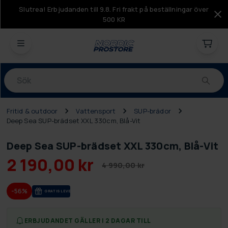
Slutrea! Erbjudanden till 9.8. Fri frakt på beställningar över
500 KR
Produkter
Fritid & outdoor
Vattensport
SUP-brädor
Deep Sea SUP-brädset XXL 330cm, Blå-Vit
Deep Sea SUP-brädset XXL 330cm, Blå-Vit
2 190,00 kr
4 990,00 kr
-56%
GRA­TIS LE­VE­RANS
ERBJUDANDET GÄLLER I 2 DAGAR TILL