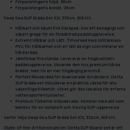
Förpackningens höjd:
86cm
Förpackningens bredd:
26cm
Deep Sea SUP Bräda Set XXL 330cm, Blå-Vit:
Hållbart och Mjukt EVA Däckpad:
Ger ett behagligt och
säkert grepp för en förbättrad paddelupplevelse.
Extremt Hållbar och Lätt:
Tillverkad med militärklass
PVC för hållbarhet och en lätt design som imiterar en
hård bräda.
Jämförbar Prestanda:
Levererar en högkvalitativ
paddelupplevelse, liknande den hos premium hårda
brädor, men till en mer tillgänglig prisnivå.
Perfekt Resebräda för Avancerade Användare:
Detta
SUP bräda set inkluderar en praktisk väska för alla
väsentliga tillbehör, vilket gör den idealisk för erfarna
vattensportentusiaster.
Premium Tillbehör Inkluderade:
Kommer med allt som
behövs för en komplett och trevlig SUP-upplevelse.
Varför Välja Deep Sea SUP Bräda Set XXL 330cm, Blå-Vit:
State-of-the-Art Konstruktion:
Detta SUP Board-set är ett