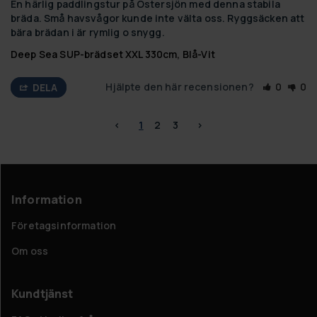
En härlig paddlingstur på Östersjön med denna stabila 
bräda. Små havsvågor kunde inte välta oss. Ryggsäcken att 
bära brädan i är rymlig o snygg.
Deep Sea SUP-brädset XXL 330cm, Blå-Vit
Hjälpte den här recensionen?
0
0
DELA
<
1
2
3
>
Information
Företagsinformation
Om oss
Kundtjänst