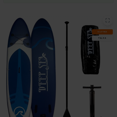
SLUT­REA
TILL 9.8.