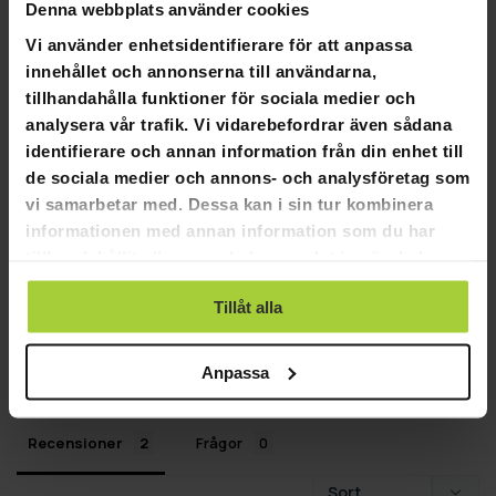
Denna webbplats använder cookies
Vi använder enhetsidentifierare för att anpassa
innehållet och annonserna till användarna,
5,0
tillhandahålla funktioner för sociala medier och
Baserat på 2 recensioner
analysera vår trafik. Vi vidarebefordrar även sådana
identifierare och annan information från din enhet till
2
de sociala medier och annons- och analysföretag som
0
vi samarbetar med. Dessa kan i sin tur kombinera
0
informationen med annan information som du har
0
tillhandahållit eller som de har samlat in när du har
0
använt deras tjänster.
Tillåt alla
SKRIV EN RECENSION
STÄLL EN FRÅGA
Anpassa
Recensioner
Frågor