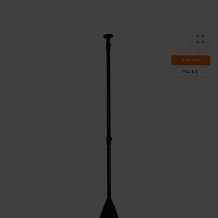
SLUT­REA
TILL 9.8.