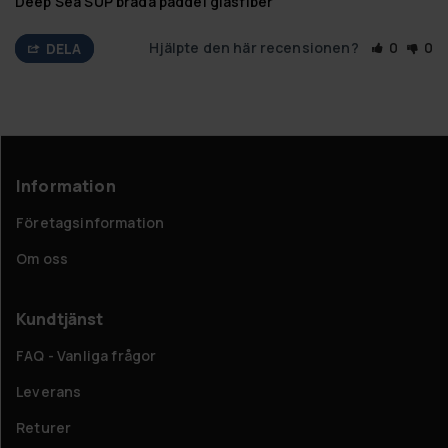
Deep Sea SUP bräda paddel glasfiber
Hjälpte den här recensionen?
0
0
DELA
Information
Företagsinformation
Om oss
Kundtjänst
FAQ - Vanliga frågor
Leverans
Returer