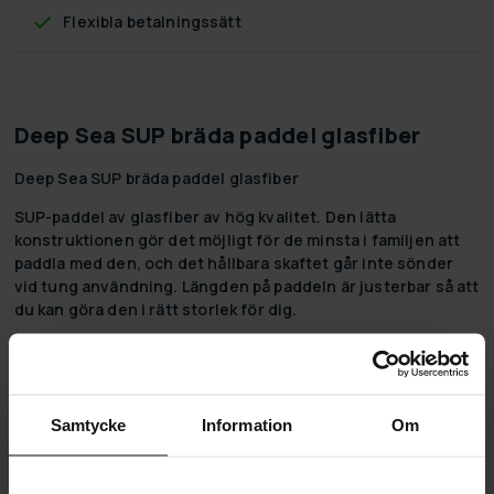
Flexibla betalningssätt
Deep Sea SUP bräda paddel glasfiber
Deep Sea SUP bräda paddel glasfiber
SUP-paddel av glasfiber av hög kvalitet. Den lätta
konstruktionen gör det möjligt för de minsta i familjen att
paddla med den, och det hållbara skaftet går inte sönder
vid tung användning. Längden på paddeln är justerbar så att
du kan göra den i rätt storlek för dig.
Produktinformation:
Vikt: 0,890 kg
Material: glasfiber
Samtycke
Information
Om
Längd: justerbar, 180-220 cm
Paddel av hög kvalitet!