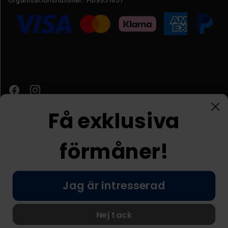
Få exklusiva
förmåner!
Kundtjänst
Jag är intresserad
© Nordic Prostore 2026
Allmänna villkor
Integritetspolicy
Nej tack