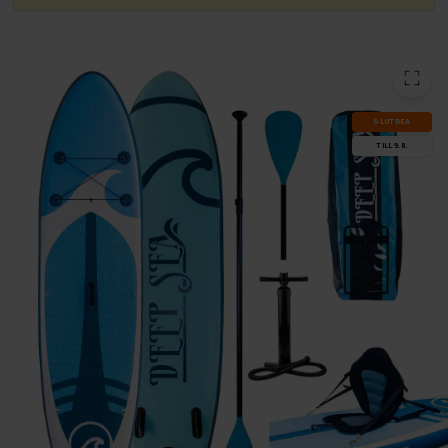
SLUT­REA
TILL 9.8.