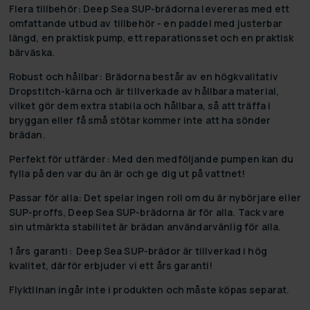
Flera tillbehör:
Deep Sea SUP-brädorna levereras med ett
omfattande utbud av tillbehör - en paddel med justerbar
längd, en praktisk pump, ett reparationsset och en praktisk
bärväska.
Robust och hållbar:
Brädorna består av en högkvalitativ
Dropstitch-kärna och är tillverkade av hållbara material,
vilket gör dem extra stabila och hållbara, så att träffa i
bryggan eller få små stötar kommer inte att ha sönder
brädan.
Perfekt för utfärder:
Med den medföljande pumpen kan du
fylla på den var du än är och ge dig ut på vattnet!
Passar för alla:
Det spelar ingen roll om du är nybörjare eller
SUP-proffs, Deep Sea SUP-brädorna är för alla. Tack vare
sin utmärkta stabilitet är brädan användarvänlig för alla.
1 års garanti:
Deep Sea SUP-brädor är tillverkad i hög
kvalitet, därför erbjuder vi ett års garanti!
Flyktlinan ingår inte i produkten och måste köpas separat.