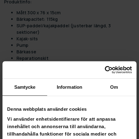
Produktinfo:
Mått 300 x 76 x 15cm
Bärkapacitet: 115kg
SUP-paddel/kajakpaddel (justerbar längd, 3
sektioner)
Kajak-sits
Pump
Bärkasse
Reparationskit
Dropstitch-kärna
Rekommenderad tryck 12 psi, max. 15 psi.
Samtycke
Information
Om
4,7
Denna webbplats använder cookies
Baserat på 57 recensioner
Vi använder enhetsidentifierare för att anpassa
innehållet och annonserna till användarna,
46
tillhandahålla funktioner för sociala medier och
7