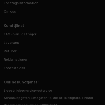
Företagsinformation
Om oss
Kundtjänst
FAQ - Vanliga frågor
Leverans
Returer
Reklamationer
Kontakta oss
Online kundtjänst:
E-post: info@nordicprostore.se
Adressuppgifter:
Elimägatan 15, 00510 Helsingfors, Finland
Organisationsnummer:
FI09931637