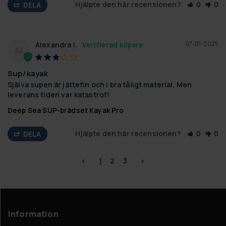
Hjälpte den här recensionen?
0
0
DELA
07-01-2025
Alexandra I.
AI
Sup/kayak
Själva supen är jättefin och i bra tåligt material. Men 
leverans tiden var katastrof!
Deep Sea SUP-brädset Kayak Pro
Hjälpte den här recensionen?
0
0
DELA
<
1
2
3
>
Information