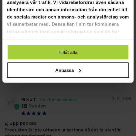
analysera vår trafik. Vi vidarebefordrar även sådana
3
identifierare och annan information från din enhet till
0
de sociala medier och annons- och analysföretag som
1
vi samarbetar med. Dessa kan i sin tur kombinera
informationen med annan information som du har
SKRIV EN RECENSION
tillhandahållit eller som de har samlat in när du har
använt deras tjänster.
STÄLL EN FRÅGA
Tillåt alla
Recensioner
Frågor
Anpassa
01-19-2026
Ritva T.
RT
Sweden
Ej upp packad
Produkten är inte uttagen ur kartong då det är utanför 
säsong för ändamålet.
