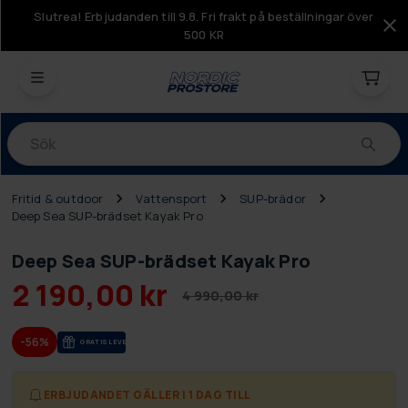
Slutrea! Erbjudanden till 9.8. Fri frakt på beställningar över
500 KR
Produkter
Fritid & outdoor
Vattensport
SUP-brädor
Deep Sea SUP-brädset Kayak Pro
Deep Sea SUP-brädset Kayak Pro
2 190,00 kr
4 990,00 kr
-56%
GRA­TIS LE­VE­RANS
ERBJUDANDET GÄLLER I 1 DAG TILL