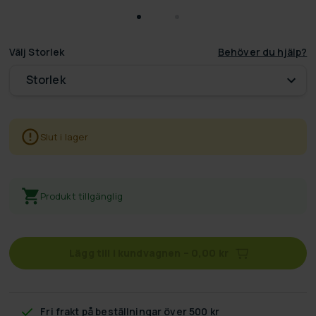
Välj
Storlek
Behöver du hjälp?
Storlek
Slut i lager
Produkt tillgänglig
Lägg till i kundvagnen
–
0,00 kr
Fri frakt
på beställningar över 500 kr