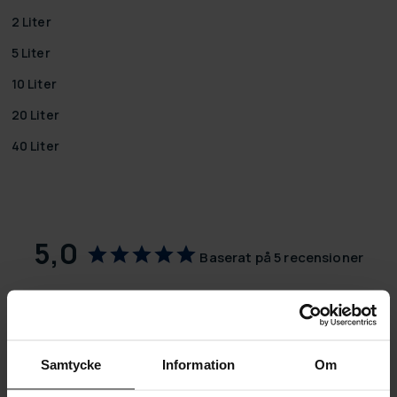
2 Liter
5 Liter
10 Liter
20 Liter
40 Liter
5,0
Baserat på 5 recensioner
5
0
0
Samtycke
Information
Om
0
0