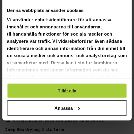
Denna webbplats använder cookies
SKRIV EN RECENSION
Vi använder enhetsidentifierare för att anpassa
STÄLL EN FRÅGA
innehållet och annonserna till användarna,
tillhandahålla funktioner för sociala medier och
analysera vår trafik. Vi vidarebefordrar även sådana
Recensioner
Frågor
identifierare och annan information från din enhet till
de sociala medier och annons- och analysföretag som
vi samarbetar med. Dessa kan i sin tur kombinera
informationen med annan information som du har
tillhandahållit eller som de har samlat in när du har
09-17-2021
Toimitus t.
TT
använt deras tjänster.
Tillåt alla
Redaktionen testade
En utmärkt tillägg även för en SUP-brädatur. Dina saker 
håller sig torra och tack vare bärremmen är torrpåsen enkel 
Anpassa
att ta med. Det finns 5 olika storlekar att välja mellan, så du 
kan enkelt hitta en påse som passar dina behov.
Deep Sea drybag, 5 storlekar