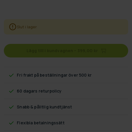
Slut i lager
Lägg till i kundvagnen
–
399,00 kr
Fri frakt
på beställningar över 500 kr
60 dagars returpolicy
Snabb & pålitlig kundtjänst
Flexibla betalningssätt