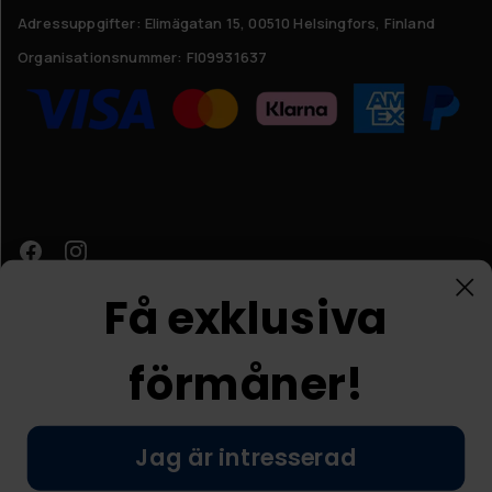
Adressuppgifter:
Elimägatan 15, 00510 Helsingfors, Finland
Organisationsnummer:
FI09931637
Få exklusiva
förmåner!
Kundtjänst
Jag är intresserad
© Nordic Prostore 2026
Allmänna villkor