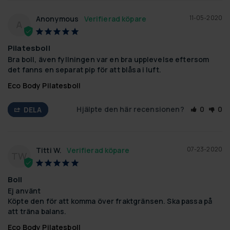
11-05-2020
Anonymous
A
Pilatesboll
Bra boll, även fyllningen var en bra upplevelse eftersom 
det fanns en separat pip för att blåsa i luft.
Eco Body Pilatesboll
Hjälpte den här recensionen?
0
0
DELA
07-23-2020
Titti W.
TW
Boll
Ej använt

Köpte den för att komma över fraktgränsen. Ska passa på 
att träna balans.
Eco Body Pilatesboll