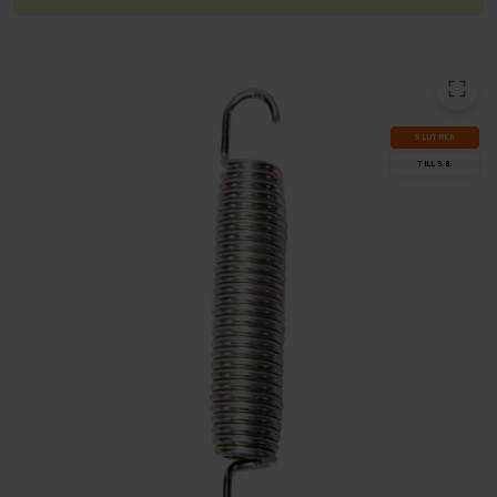
SLUT­REA
TILL 9.8.