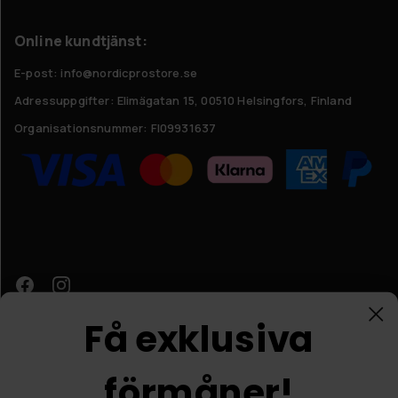
Online kundtjänst:
E-post: info@nordicprostore.se
Adressuppgifter:
Elimägatan 15, 00510 Helsingfors, Finland
Organisationsnummer:
FI09931637
Få exklusiva
förmåner!
Kundtjänst