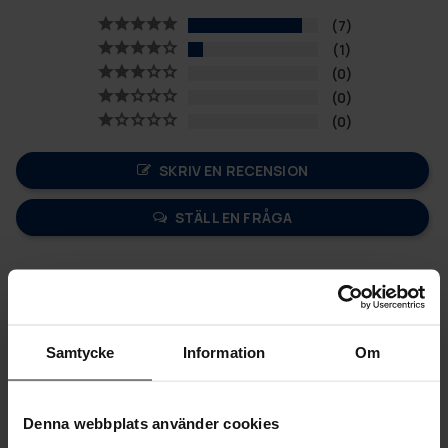
7
1
0
0
0
SKRIV EN RECENSION
STÄLL EN FRÅGA
Recensioner
Frågor
Samtycke
Information
Om
08-20-2025
Pia E.
PE
Denna webbplats använder cookies