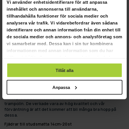
Har man koll!
Vi använder enhetsidentifierare för att anpassa
Fick först ingen leverans. Kunde inte vänta så jag 
innehållet och annonserna till användarna,
annullerade vilket jag fick bekräftelse på. Fick leverans 
tillhandahålla funktioner för sociala medier och
ändå efter 5 veckor. Hjälp!
analysera vår trafik. Vi vidarebefordrar även sådana
Fjädrar till studsmatta 14cm-20st
identifierare och annan information från din enhet till
de sociala medier och annons- och analysföretag som
Hjälpte den här recensionen?
0
0
DELA
vi samarbetar med. Dessa kan i sin tur kombinera
informationen med annan information som du har
tillhandahållit eller som de har samlat in när du har
07-27-2022
Carita G.
använt deras tjänster.
CG
Tillåt alla
Trampolinfjädrar
Beställningen levererades enligt utlovad tidtabell och 
Anpassa
produkten motsvarade våra förväntningar. Fjädrarna var 
alltså precis som vi förväntade oss och passade vår 
trampolin. De verkade vara av hög kvalitet och vår 
förväntning är att det kommer att bli många bra hopp på 
dessa.
Fjädrar till studsmatta 14cm-20st