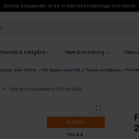
Slutrea! Erbjudanden till 9.8. Fri frakt på beställningar över 500 KR
odukter
Utemiljö & trädgård
Hem & inredning
Hem-e
llningar över 500 kr
60 dagars returrätt
Snabb kundtjänst
Flexi
Fjädrar till studsmatta 16,5cm-20st
F
SLUT­REA
2
TILL 9.8.