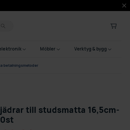
lektronik
Möbler
Verktyg & bygg
bla betalningsmetoder
jädrar till studsmatta 16,5cm-
0st