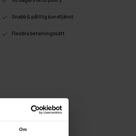
60 dagars returpolicy
Snabb & pålitlig kundtjänst
Flexibla betalningssätt
Om