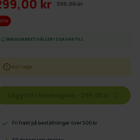
299,00 kr
399,00 kr
-25%
ERBJUDANDET GÄLLER I 2 DAGAR TILL
Slut i lager
Lägg till i kundvagnen
–
299,00 kr
Fri frakt
på beställningar över 500 kr