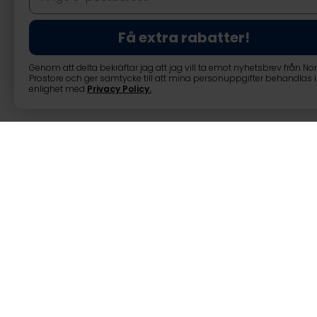
Få extra rabatter!
Genom att delta bekräftar jag att jag vill ta emot nyhetsbrev från No
Prostore och ger samtycke till att mina personuppgifter behandlas i
enlighet med
Privacy Policy
.
Fjädrar till stu
Fjädrar till studsmatta 16,5c
16,5 cm långa fjädrar för stu
dessa fjädrar kan du byta ut tr
Fjädrarnas längd är 165mm