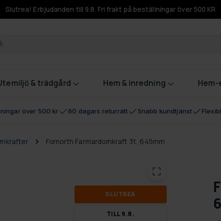
Slutrea! Erbjudanden till 9.8. Fri frakt på beställningar över 500 KR
odukter
Utemiljö & trädgård
Hem & inredning
Hem-e
llningar över 500 kr
60 dagars returrätt
Snabb kundtjänst
Flexi
mkrafter
Fornorth Farmardomkraft 3t, 645mm
F
SLUT­REA
TILL 9.8.