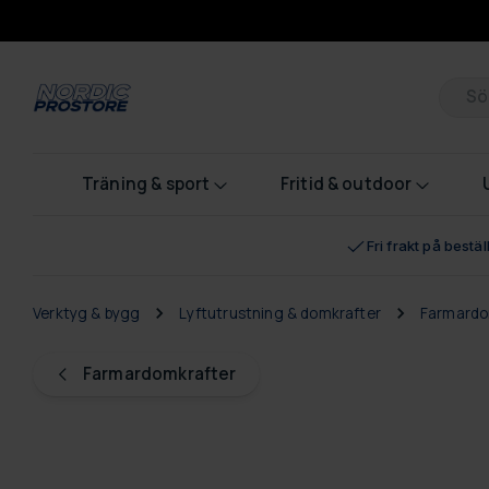
Pr
Träning & sport
Fritid & outdoor
Fri frakt på bestä
Verktyg & bygg
Lyftutrustning & domkrafter
Farmardo
Farmardomkrafter