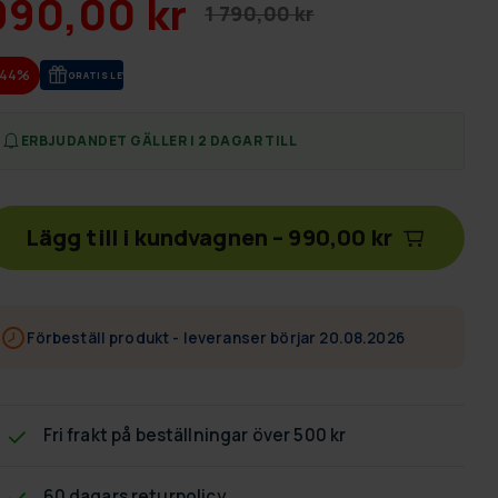
990,00 kr
1 790,00 kr
-44%
GRA­TIS LE­VE­RANS
ERBJUDANDET GÄLLER I 2 DAGAR TILL
Lägg till i kundvagnen
–
990,00 kr
Förbeställ produkt - leveranser börjar 20.08.2026
Fri frakt
på beställningar över 500 kr
60 dagars returpolicy