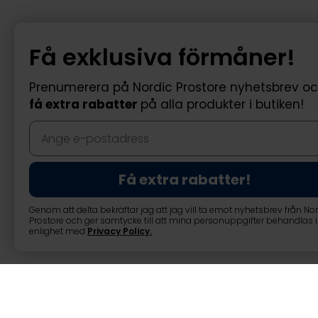
Få exklusiva förmåner!
Prenumerera på Nordic Prostore nyhetsbrev o
få extra rabatter
på alla produkter i butiken!
Få extra rabatter!
Genom att delta bekräftar jag att jag vill ta emot nyhetsbrev från No
Prostore och ger samtycke till att mina personuppgifter behandlas i
enlighet med
Privacy Policy
.