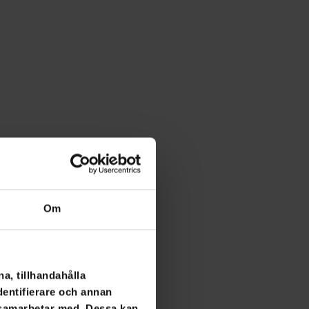
Om
a, tillhandahålla
dentifierare och annan
i samarbetar med. Dessa kan