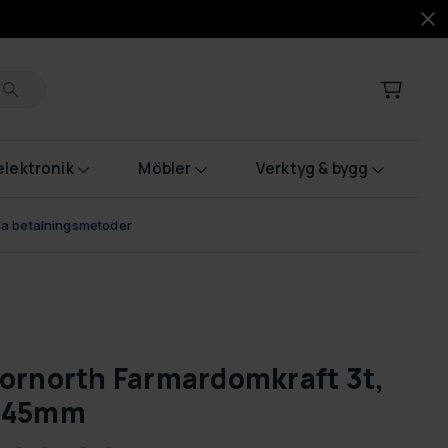
lektronik
Möbler
Verktyg & bygg
bla betalningsmetoder
ornorth Farmardomkraft 3t,
645mm