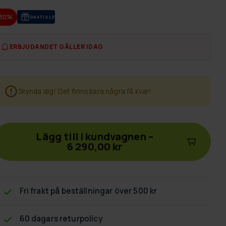
-30%
GRA­TIS LE­VE­RANS
ERBJUDANDET GÄLLER IDAG
Skynda dig! Det finns bara några få kvar!
Lägg till i kundvagnen
–
6 290,00 kr
Fri frakt
på beställningar över 500 kr
60 dagars returpolicy