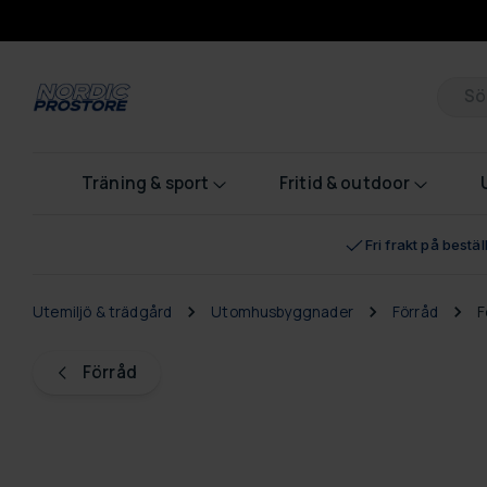
Pr
Träning & sport
Fritid & outdoor
Fri frakt på bestä
Utemiljö & trädgård
Utomhusbyggnader
Förråd
F
Förråd