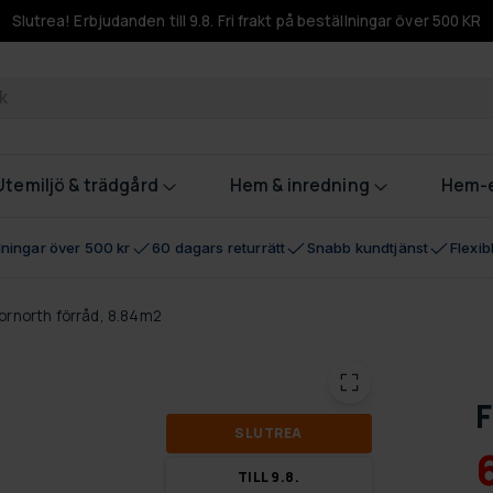
Slutrea! Erbjudanden till 9.8. Fri frakt på beställningar över 500 KR
odukter
Utemiljö & trädgård
Hem & inredning
Hem-e
llningar över 500 kr
60 dagars returrätt
Snabb kundtjänst
Flexi
ornorth förråd, 8.84m2
F
SLUT­REA
TILL 9.8.