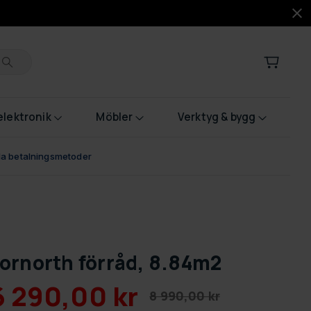
lektronik
Möbler
Verktyg & bygg
bla betalningsmetoder
ornorth förråd, 8.84m2
6 290,00 kr
8 990,00 kr