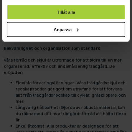
och förvaringsbodar
använt deras tjänster.
Med ett förråd eller en redskapsbod från vårt sortiment kan
Tillåt alla
du utnyttja din utomhusutrymme till fullo. Vare sig du
behöver trädgårdsbod, redskapsbod, trädgårdsförråd eller
Anpassa
förvaringsbod, vi erbjuder en rad olika stilar och storlekar
för att matcha alla ändamål och ästetiska behov.
Bekvämlighet och organisation som standard
Våra förråd och skjul är utformade för att bidra till en mer
organiserad, effektiv och ändamålsenlig trädgård. De
erbjuder:
Flexibla förvaringslösningar:
Våra trädgårdsskjul och
redskapsbodar ger gott om utrymme för att förvara
allt från trädgårdsredskap till cyklar, gräsklippare och
mer.
Långvarig hållbarhet:
Gjorda av robusta material, kan
du räkna med ditt nya trädgårdsförråd att hålla i flera
år.
Enkel åtkomst:
Alla produkter är designade för att