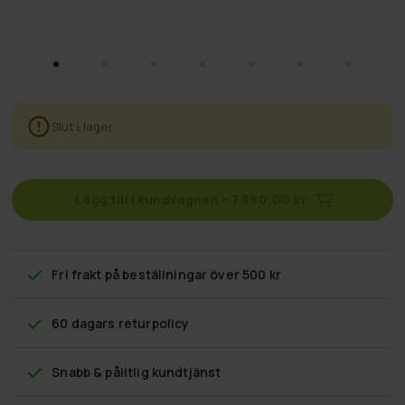
Slut i lager
Lägg till i kundvagnen
–
7 890,00 kr
Fri frakt
på beställningar över 500 kr
60 dagars returpolicy
Snabb & pålitlig kundtjänst