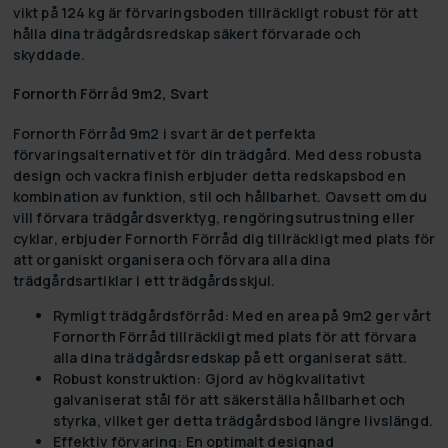
vikt på 124 kg är förvaringsboden tillräckligt robust för att
hålla dina trädgårdsredskap säkert förvarade och
skyddade.
Fornorth Förråd 9m2, Svart
Fornorth Förråd 9m2 i svart är det perfekta
förvaringsalternativet för din trädgård. Med dess robusta
design och vackra finish erbjuder detta redskapsbod en
kombination av funktion, stil och hållbarhet. Oavsett om du
vill förvara trädgårdsverktyg, rengöringsutrustning eller
cyklar, erbjuder Fornorth Förråd dig tillräckligt med plats för
att organiskt organisera och förvara alla dina
trädgårdsartiklar i ett trädgårdsskjul.
Rymligt trädgårdsförråd:
Med en area på 9m2 ger vårt
Fornorth Förråd tillräckligt med plats för att förvara
alla dina trädgårdsredskap på ett organiserat sätt.
Robust konstruktion:
Gjord av högkvalitativt
galvaniserat stål för att säkerställa hållbarhet och
styrka, vilket ger detta trädgårdsbod längre livslängd.
Effektiv förvaring:
En optimalt designad