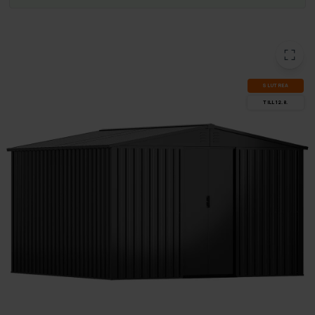
SLUT­REA
TILL 12.8.