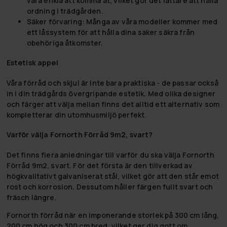
vara enkla att komma åt, vilket gör det lättare att hålla
ordning i trädgården.
Säker förvaring:
Många av våra modeller kommer med
ett låssystem för att hålla dina saker säkra från
obehöriga åtkomster.
Estetisk appel
Våra förråd och skjul är inte bara praktiska - de passar också
in i din trädgårds övergripande estetik. Med olika designer
och färger att välja mellan finns det alltid ett alternativ som
kompletterar din utomhusmiljö perfekt.
Varför välja Fornorth Förråd 9m2, svart?
Det finns flera anledningar till varför du ska välja Fornorth
Förråd 9m2, svart. För det första är den tillverkad av
högkvalitativt galvaniserat stål, vilket gör att den står emot
rost och korrosion. Dessutom håller färgen fullt svart och
fräsch längre.
Fornorth förråd när en imponerande storlek på 300 cm lång,
200 cm hög och 300 cm bred, vilket ger dig gott om