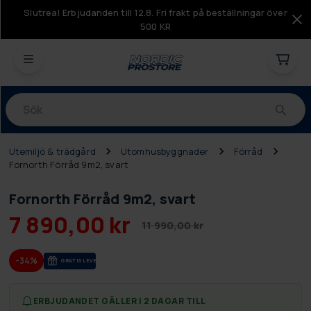
Slutrea! Erbjudanden till 12.8. Fri frakt på beställningar över
500 KR
Produkter
Utemiljö & trädgård
Utomhusbyggnader
Förråd
Fornorth Förråd 9m2, svart
Fornorth Förråd 9m2, svart
7 890,00 kr
11 990,00 kr
-34%
GRA­TIS LE­VE­RANS
ERBJUDANDET GÄLLER I 2 DAGAR TILL